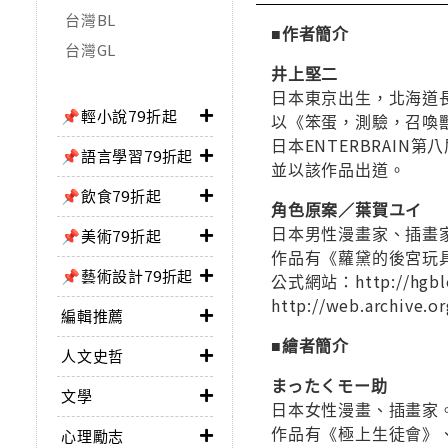
台灣BL
■作者簡介
台灣GL
井上堅二
日本東京出生，北海道
📌輕小說79折起
以《笨蛋，測驗，召喚
日本ENTERBRAIN
📌語言學習79折起
並以該作品出道。
📌飲食79折起
角色原案／葉賀ユイ
日本男性漫畫家、插畫
📌美術79折起
作品有《蘿黛的後宮玩
📌藝術設計79折起
公式網站：http://hgblo
http://web.archive.o
編輯推薦
■繪者簡介
人文史哲
まったくモー助
文學
日本女性漫畫、插畫家
作品有《極上生徒會》、
心理勵志