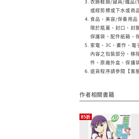
衣飾鞋類/寢具/織品
或經剪標或下水或商
食品、美容/保養用
限於瓶蓋、封口、封膜
保護袋、配件紙箱、
家電、3C、畫作、
內容之包裝部分、移除
件、原廠外盒、保護
退貨程序請參閱【客
作者相關書籍
85折