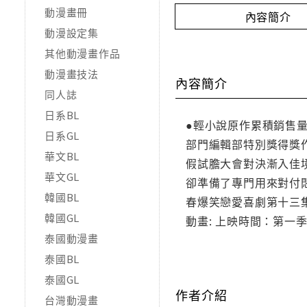
動漫畫冊
內容簡介
動漫設定集
其他動漫畫作品
動漫畫技法
內容簡介
同人誌
日系BL
●輕小說原作累積銷售量
日系GL
部門編輯部特別獎得獎
華文BL
假試膽大會對決漸入佳
華文GL
卻準備了專門用來對付
韓國BL
春爆笑戀愛喜劇第十三集！
韓國GL
動畫: 上映時間：第一季2
泰國動漫畫
泰國BL
泰國GL
作者介紹
台灣動漫畫