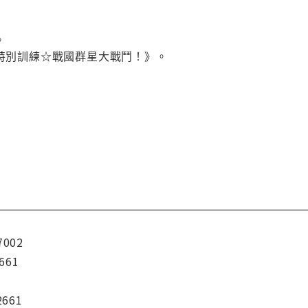
。
曹特別訓練☆戰國群星大戰鬥！》。
7002
661
2661