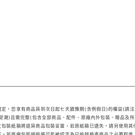
定，您享有商品貨到次日起七天猶豫期(含例假日)的權益(請
受潮)且需完整(包含全部商品、配件、原廠內外包裝、贈品及所
之包裝紙箱將退貨商品包裝妥當，若原紙箱已遺失，請另使用其
字。若原廠包裝損毀將可能被認定為已逾越檢查商品之必要程度，