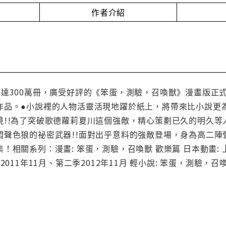
作者介紹
達300萬冊，廣受好評的《笨蛋，測驗，召喚獸》漫畫版正式登場
作品。●小說裡的人物活靈活現地躍於紙上，將帶來比小說更
境!!為了突破歌德蘿莉夏川這個強敵，精心策劃已久的明久
悶聲色狼的祕密武器!!面對出乎意料的強敵登場，身為高二陣
相關系列：漫畫: 笨蛋，測驗，召喚獸 歡樂篇 日本動畫: 上
011年11月、第二季2012年11月 輕小說: 笨蛋，測驗，召喚