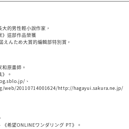
長大的男性輕小說作家，
獸》這部作品榮獲
第八屆えんため大賞的編輯部特別賞，
家和原畫師。
具》。
g.sblo.jp/、
rg/web/20110714001624/http://hagayui.sakura.ne.jp/
。
《希望ONLINEワンダリング PT》。