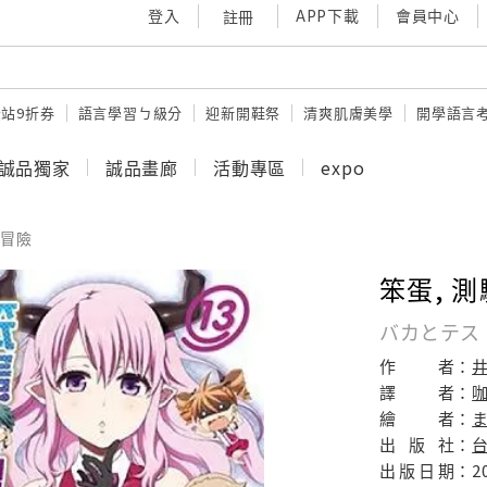
登入
APP下載
會員中心
註冊
站9折券
語言學習ㄅ級分
迎新開鞋祭
清爽肌膚美學
開學語言
誠品獨家
誠品畫廊
活動專區
expo
冒險
笨蛋, 測
バカとテスト
作
者：
井
譯
者：
繪
者：
ま
出
版
社：
出
版
日
期：
2