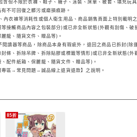
(包含但不限於衣褲、鞋子、襪子、泳裝、床單、被套、填充玩具
品有不可回復之髒污或磨損痕跡。
品、內衣褲等消耗性或個人衛生用品、商品銷售頁面上特別載明之
等接觸商品內容之包裝部分)或已非全新狀態(外觀有刮傷、破
保麗龍、隨貨文件、贈品等)。
電子閱讀器等商品，除商品本身有瑕疵外，退回之商品已拆封(除
封條、拆除吊牌、拆除貼膠或標籤等情形)或已非全新狀態(外
袋、配件紙箱、保麗龍、隨貨文件、贈品等)。
服專區→常見問題→誠品線上退貨退款】之說明。
85折