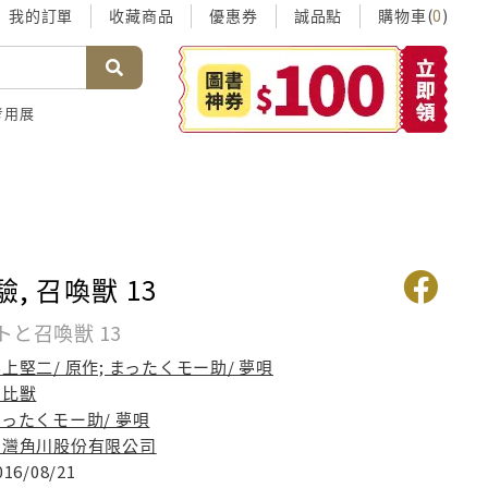
我的訂單
收藏商品
優惠券
誠品點
購物車(
)
0
考用展
驗, 召喚獸 13
と召喚獣 13
上堅二/ 原作; まったくモー助/ 夢唄
咖比獸
ったくモー助/ 夢唄
台灣角川股份有限公司
016/08/21