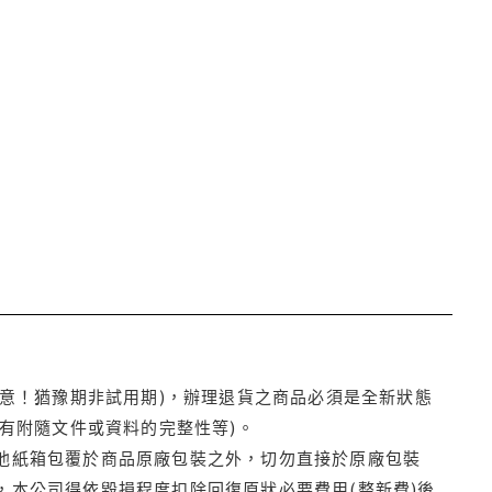
注意！猶豫期非試用期)，辦理退貨之商品必須是全新狀態
有附隨文件或資料的完整性等)。
他紙箱包覆於商品原廠包裝之外，切勿直接於原廠包裝
本公司得依毀損程度扣除回復原狀必要費用(整新費)後