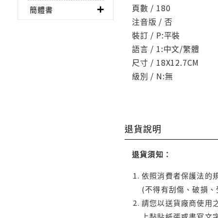
頁數 / 180
簡體書
注音版 / 否
裝訂 / P:平裝
語言 / 1:中文/繁體
尺寸 / 18X12.7CM
級別 / N:無
退貨說明
退貨須知：
依照消費者保護法的規
(不得有刮傷、破損、
請您以送貨廠商使用
上黏貼紙張或書寫文