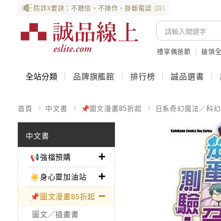
防詐3要訣：不聽信、不操作、掛斷電話
(詳)
禮享偶爸節
搶領全
全站分類
品牌旗艦館
排行榜
誠品選書
首頁
中文書
📌圖文漫畫85折起
日系奇幻魔法／科幻
中文書
📢強檔預購
☀️身心靈加油站
📌圖文漫畫85折起
圖文／插畫書