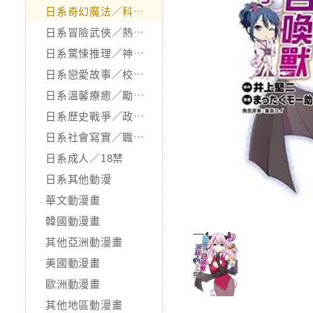
日系奇幻魔法／科幻冒險
日系冒險武俠／熱血運動
日系驚悚推理／神怪靈異
日系戀愛故事／校園青春
日系溫馨療癒／勵志搞笑
日系歷史戰爭／政治宗教
日系社會寫實／職場職人
日系成人／18禁
日系其他動漫
華文動漫畫
韓國動漫畫
其他亞洲動漫畫
美國動漫畫
歐洲動漫畫
其他地區動漫畫