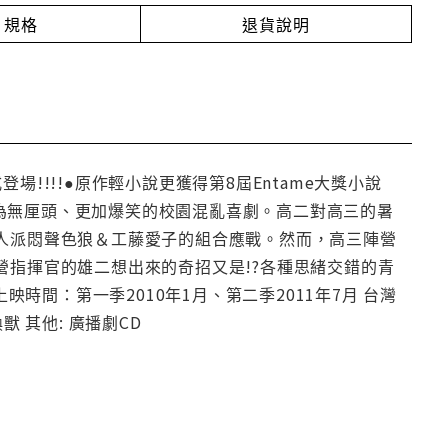
規格
退貨說明
!!!!●原作輕小說更獲得第8屆Entame大獎小說
為無厘頭、更加爆笑的校園混亂喜劇。高二對高三的暑
等人派悶聲色狼＆工藤愛子的組合應戰。然而，高三陣營
營指揮官的雄二想出來的奇招又是!?各種思緒交錯的青
映時間：第一季2010年1月、第二季2011年7月 台灣
獸 其他: 廣播劇CD