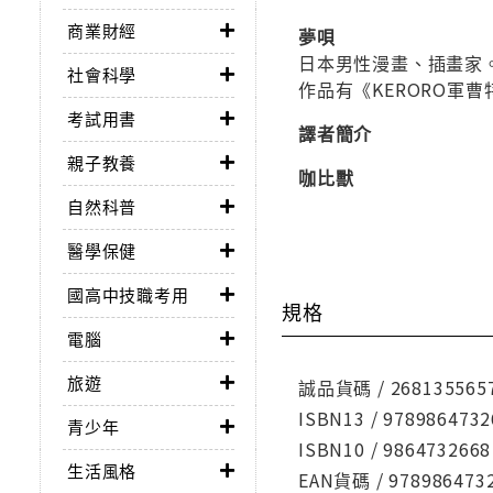
商業財經
夢唄
日本男性漫畫、插畫家
社會科學
作品有《KERORO軍
考試用書
譯者簡介
親子教養
咖比獸
自然科普
醫學保健
國高中技職考用
規格
電腦
旅遊
誠品貨碼 / 268135565
ISBN13 / 9789864732
青少年
ISBN10 / 9864732668
生活風格
EAN貨碼 / 978986473