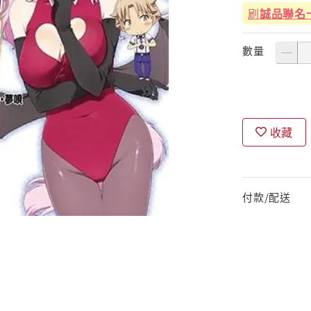
刷
誠品聯名
數量
收藏
付款/配送