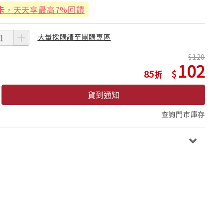
卡
，天天享最高7%回饋
大量採購請至團購專區
120
102
85
貨到通知
查詢門市庫存