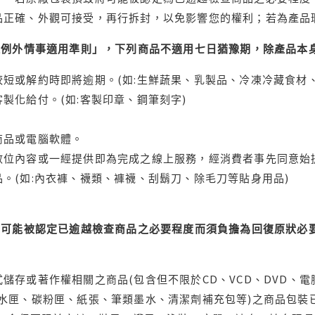
品正確、外觀可接受，再行拆封，以免影響您的權利；若為產品
理例外情事適用準則」，下列商品不適用七日猶豫期，除產品本
短或解約時即將逾期。(如:生鮮蔬果、乳製品、冷凍冷藏食材、
製化給付。(如:客製印章、鋼筆刻字)
商品或電腦軟體。
位內容或一經提供即為完成之線上服務，經消費者事先同意始提
。(如:內衣褲、襪類、褲襪、刮鬍刀、除毛刀等貼身用品)
可能被認定已逾越檢查商品之必要程度而須負擔為回復原狀必要
儲存或著作權相關之商品(包含但不限於CD、VCD、DVD、電
水匣、碳粉匣、紙張、筆類墨水、清潔劑補充包等)之商品包裝已