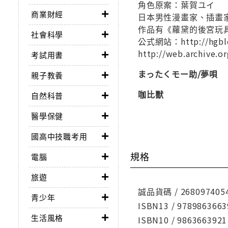
角色原案：葉賀ユイ
商業財經
日本男性漫畫家、插畫
作品有《蘿黛的後宮玩
社會科學
公式網站：http://hgblo
http://web.archive.o
考試用書
まったくモー助/夢唄
親子教養
咖比獸
自然科普
醫學保健
國高中技職考用
規格
電腦
旅遊
誠品貨碼 / 268097405
青少年
ISBN13 / 9789863663
生活風格
ISBN10 / 9863663921