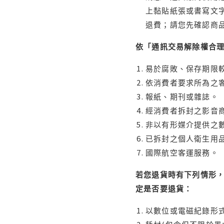
上黏貼紙張或書寫文
退費；請您先確認商
依「通訊交易解除權合
易於腐敗、保存期限較
依消費者要求所為之客
報紙、期刊或雜誌。
經消費者拆封之影音
非以有形媒介提供之數
已拆封之個人衛生用品
國際航空客運服務。
若您退貨時有下列情形，
定是否要退貨：
以數位或電磁紀錄形式