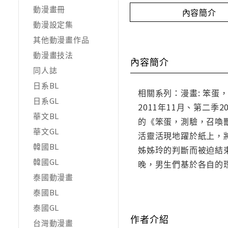
動漫畫冊
內容簡介
動漫設定集
其他動漫畫作品
動漫畫技法
內容簡介
同人誌
日系BL
相關系列：漫畫: 笨蛋，
日系GL
2011年11月、第二季
華文BL
的《笨蛋，測驗，召喚獸
華文GL
活靈活現地躍於紙上，
韓國BL
姊姊玲的判斷而被迫結
韓國GL
晚，男生們基於各自的理
泰國動漫畫
泰國BL
泰國GL
作者介紹
台灣動漫畫