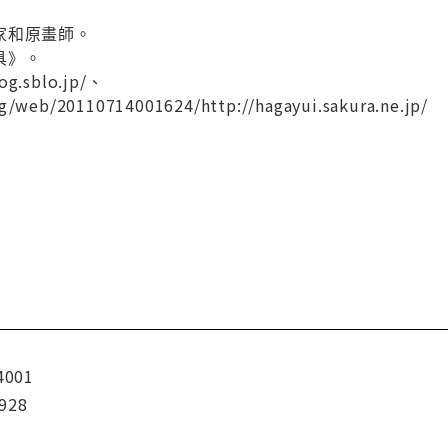
家和原畫師。
具》。
g.sblo.jp/、
rg/web/20110714001624/http://hagayui.sakura.ne.jp/
4001
928