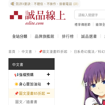
防詐3要訣：不聽信、不操作、掛斷電話
(詳)
禮享偶爸節
搶領全
全站分類
品牌旗艦館
排行榜
誠品選書
首頁
中文書
📌圖文漫畫85折起
日系奇幻魔法／科幻
中文書
📢強檔預購
☀️身心靈加油站
📌圖文漫畫85折起
圖文／插畫書