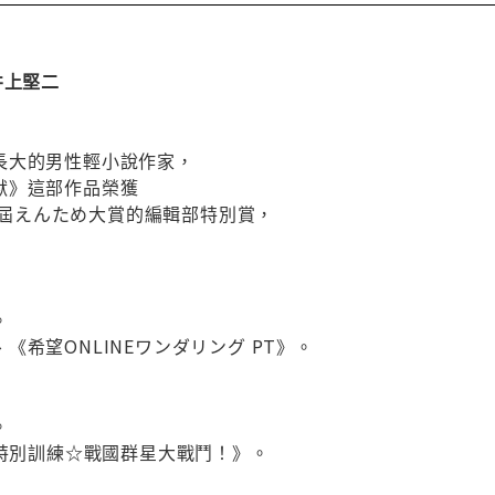
井上堅二
長大的男性輕小說作家，
獸》這部作品榮獲
第八屆えんため大賞的編輯部特別賞，
。
《希望ONLINEワンダリング PT》。
。
曹特別訓練☆戰國群星大戰鬥！》。