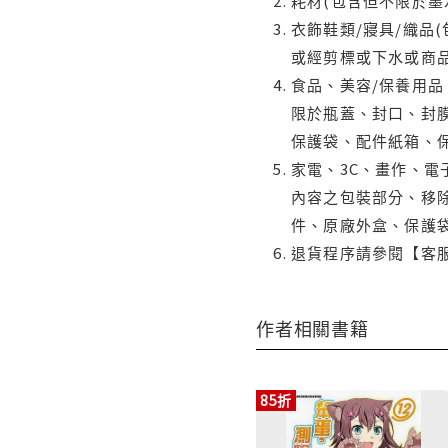
耗材(包含但不限於墨
衣飾鞋類/寢具/織品
或經剪標或下水或商
食品、美容/保養用
限於瓶蓋、封口、封膜
保護袋、配件紙箱、
家電、3C、畫作、
內容之包裝部分、移除
件、原廠外盒、保護
退貨程序請參閱【客
作者相關書籍
85折