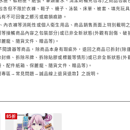
水匣、碳粉匣、紙張、筆類墨水、清潔劑補充包等)之商品包裝已
(包含但不限於衣褲、鞋子、襪子、泳裝、床單、被套、填充玩具
品有不可回復之髒污或磨損痕跡。
品、內衣褲等消耗性或個人衛生用品、商品銷售頁面上特別載明之
等接觸商品內容之包裝部分)或已非全新狀態(外觀有刮傷、破
保麗龍、隨貨文件、贈品等)。
電子閱讀器等商品，除商品本身有瑕疵外，退回之商品已拆封(除
封條、拆除吊牌、拆除貼膠或標籤等情形)或已非全新狀態(外
袋、配件紙箱、保麗龍、隨貨文件、贈品等)。
服專區→常見問題→誠品線上退貨退款】之說明。
85折