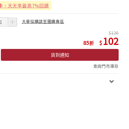
卡
，天天享最高7%回饋
大量採購請至團購專區
120
102
85
貨到通知
查詢門市庫存