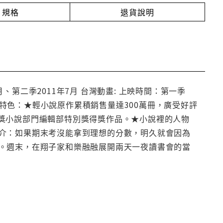
規格
退貨說明
月、第二季2011年7月 台灣動畫: 上映時間：第一季
D本書特色：★輕小說原作累積銷售量達300萬冊，廣受好評
e大獎小說部門編輯部特別獎得獎作品。★小說裡的人物
介：如果期末考沒能拿到理想的分數，明久就會因為
。週末，在翔子家和樂融融展開兩天一夜讀書會的當