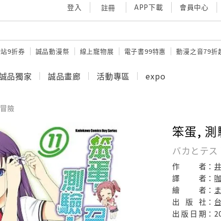
登入
APP下載
會員中心
註冊
站9折券
誠品動漫祭
線上寵物展
電子書99特惠
動漫之音79折
誠品獨家
誠品畫廊
活動專區
expo
冒險
笨蛋, 測
バカとテスト
作
者：
井
譯
者：
繪
者：
ま
出
版
社：
出
版
日
期：
2