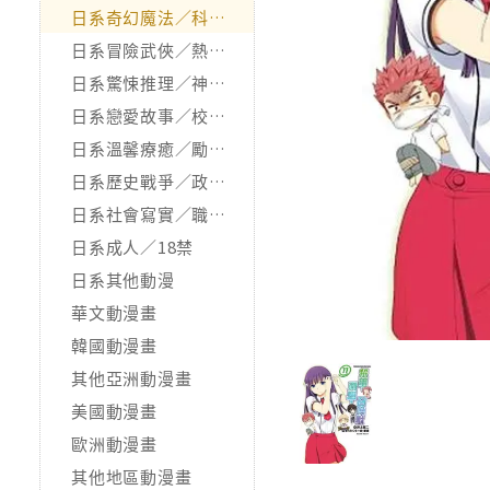
日系奇幻魔法／科幻冒險
日系冒險武俠／熱血運動
日系驚悚推理／神怪靈異
日系戀愛故事／校園青春
日系溫馨療癒／勵志搞笑
日系歷史戰爭／政治宗教
日系社會寫實／職場職人
日系成人／18禁
日系其他動漫
華文動漫畫
韓國動漫畫
其他亞洲動漫畫
美國動漫畫
歐洲動漫畫
其他地區動漫畫