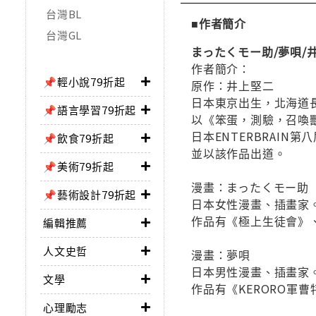
台灣BL
■作者簡介
台灣GL
まったくモー助/夢唄/
作者簡介：
📌輕小說79折起
原作：井上堅二
日本東京出生，北海道
📌語言學習79折起
以《笨蛋，測驗，召喚
日本ENTERBRAIN
📌飲食79折起
並以該作品出道。
📌美術79折起
漫畫：まったくモー助
📌藝術設計79折起
日本女性漫畫、插畫家
作品有《極上生徒會》、
編輯推薦
人文史哲
漫畫：夢唄
日本男性漫畫、插畫家
文學
作品有《KERORO軍
心理勵志