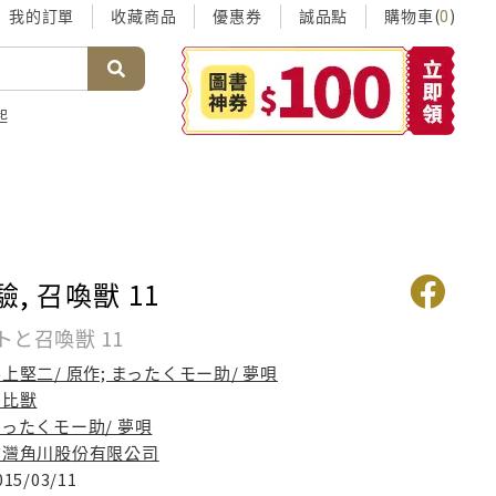
我的訂單
收藏商品
優惠券
誠品點
購物車(
)
0
起
驗, 召喚獸 11
と召喚獣 11
上堅二/ 原作; まったくモー助/ 夢唄
咖比獸
ったくモー助/ 夢唄
台灣角川股份有限公司
015/03/11