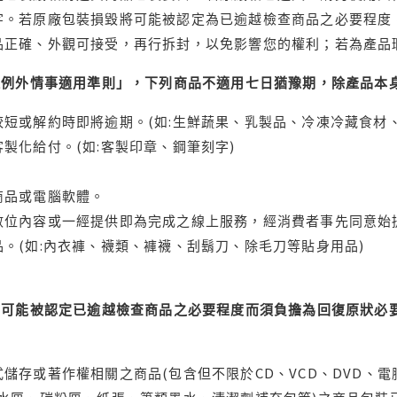
字。若原廠包裝損毀將可能被認定為已逾越檢查商品之必要程度，
品正確、外觀可接受，再行拆封，以免影響您的權利；若為產品
理例外情事適用準則」，下列商品不適用七日猶豫期，除產品本
短或解約時即將逾期。(如:生鮮蔬果、乳製品、冷凍冷藏食材、
製化給付。(如:客製印章、鋼筆刻字)
商品或電腦軟體。
位內容或一經提供即為完成之線上服務，經消費者事先同意始提
。(如:內衣褲、襪類、褲襪、刮鬍刀、除毛刀等貼身用品)
可能被認定已逾越檢查商品之必要程度而須負擔為回復原狀必要
儲存或著作權相關之商品(包含但不限於CD、VCD、DVD、電