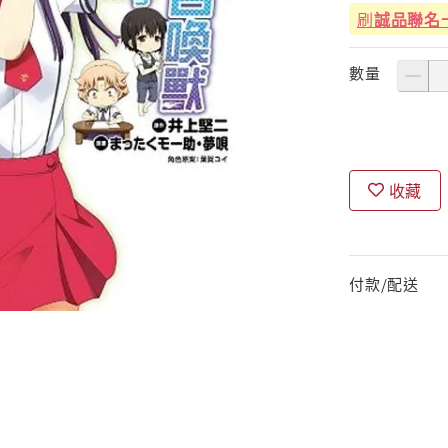
刷
誠品聯名
數量
收藏
付款/配送