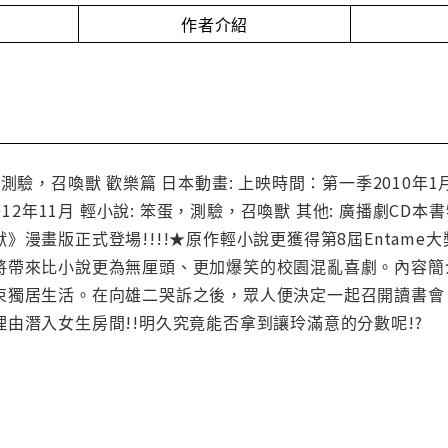
作者介紹
測驗，召喚獸 歡樂篇 日本動畫: 上映時間：第一季2010年1
2012年11月 輕小說: 笨蛋，測驗，召喚獸 其他: 廣播劇C
》漫畫版正式登場!!!!★原作輕小說更獲得第8屆Entam
將帶來比小說更為無厘頭、更加爆笑的校園混亂喜劇。內容簡
束獨居生活。在向雄二哭訴之後，眾人便決定一起召開讀書會
由潛入女生房間!!明久究竟能否拿到讓玲滿意的分數呢!?