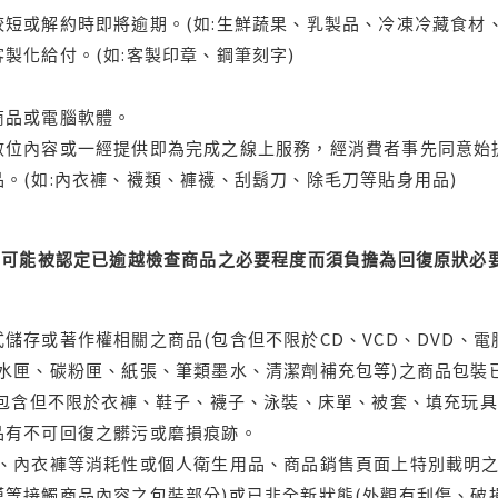
短或解約時即將逾期。(如:生鮮蔬果、乳製品、冷凍冷藏食材、
製化給付。(如:客製印章、鋼筆刻字)
商品或電腦軟體。
位內容或一經提供即為完成之線上服務，經消費者事先同意始提
。(如:內衣褲、襪類、褲襪、刮鬍刀、除毛刀等貼身用品)
可能被認定已逾越檢查商品之必要程度而須負擔為回復原狀必要
儲存或著作權相關之商品(包含但不限於CD、VCD、DVD、電
水匣、碳粉匣、紙張、筆類墨水、清潔劑補充包等)之商品包裝已
(包含但不限於衣褲、鞋子、襪子、泳裝、床單、被套、填充玩具
品有不可回復之髒污或磨損痕跡。
品、內衣褲等消耗性或個人衛生用品、商品銷售頁面上特別載明之
等接觸商品內容之包裝部分)或已非全新狀態(外觀有刮傷、破