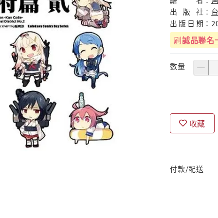
出
版
社：
出
版
日
期：
2
刷
誠品聯名
數量
收藏
付款/配送