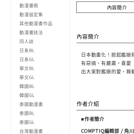
動漫畫冊
內容簡介
動漫設定集
其他動漫畫作品
動漫畫技法
內容簡介
同人誌
日系BL
日本動畫化！掀起艦娘熱
日系GL
有惡搞、有嚴肅，喜愛「艦
華文BL
出大家對艦娘的愛，舞
華文GL
韓國BL
韓國GL
作者介紹
泰國動漫畫
泰國BL
■作者簡介
泰國GL
COMPTIQ編輯部 / 角川
台灣動漫畫