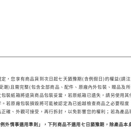
定，您享有商品貨到次日起七天猶豫期(含例假日)的權益(請
受潮)且需完整(包含全部商品、配件、原廠內外包裝、贈品及所
之包裝紙箱將退貨商品包裝妥當，若原紙箱已遺失，請另使用其
字。若原廠包裝損毀將可能被認定為已逾越檢查商品之必要程度，
品正確、外觀可接受，再行拆封，以免影響您的權利；若為產品
理例外情事適用準則」，下列商品不適用七日猶豫期，除產品本