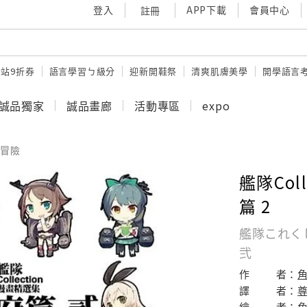
登入
APP下載
會員中心
註冊
站9折券
語言學習ㄅ級分
迎新開鞋祭
清爽肌膚美學
開學語言
誠品獨家
誠品畫廊
活動專區
expo
冒險
艦隊Col
篇 2
艦隊これく
弐
作
者：
角
譯
者：
繪
者：
角