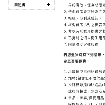
簡體書
易於腐敗、保存期限較
依消費者要求所為之客
報紙、期刊或雜誌。
經消費者拆封之影音
非以有形媒介提供之數
已拆封之個人衛生用品
國際航空客運服務。
若您退貨時有下列情形，
定是否要退貨：
以數位或電磁紀錄形式
耗材(包含但不限於墨
衣飾鞋類/寢具/織品
或經剪標或下水或商
食品、美容/保養用
限於瓶蓋、封口、封膜