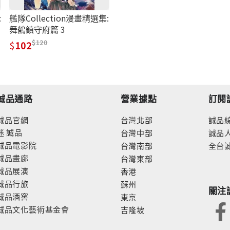
:
艦隊Collection漫畫精選集:
舞鶴鎮守府篇 3
120
102
誠品通路
營業據點
訂閱
誠品官網
台灣北部
誠品
迷
誠品
台灣中部
誠品
誠品電影院
台灣南部
全台
誠品畫廊
台灣東部
誠品展演
香港
誠品行旅
蘇州
關注
誠品酒窖
東京
誠品文化藝術基金會
吉隆坡