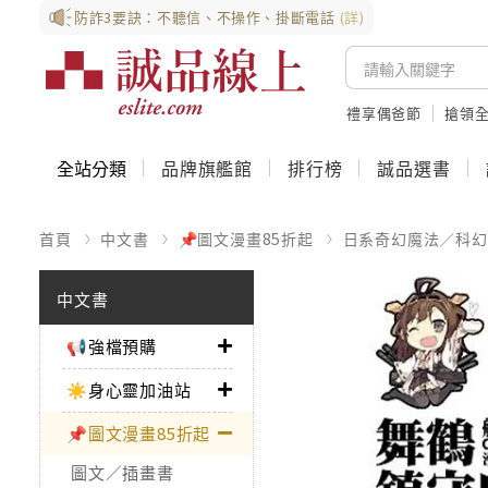
防詐3要訣：不聽信、不操作、掛斷電話
(詳)
禮享偶爸節
搶領全
全站分類
品牌旗艦館
排行榜
誠品選書
首頁
中文書
📌圖文漫畫85折起
日系奇幻魔法／科幻
中文書
📢強檔預購
☀️身心靈加油站
📌圖文漫畫85折起
圖文／插畫書