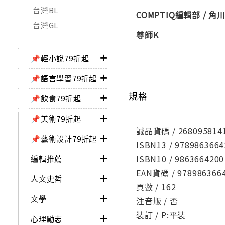
台灣BL
COMPTIQ編輯部 / 角川
台灣GL
尊師K
📌輕小說79折起
📌語言學習79折起
規格
📌飲食79折起
📌美術79折起
誠品貨碼 / 268095814
📌藝術設計79折起
ISBN13 / 9789863664
ISBN10 / 9863664200
編輯推薦
EAN貨碼 / 978986366
人文史哲
頁數 / 162
文學
注音版 / 否
裝訂 / P:平裝
心理勵志