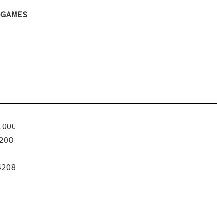
GAMES
1000
208
4208