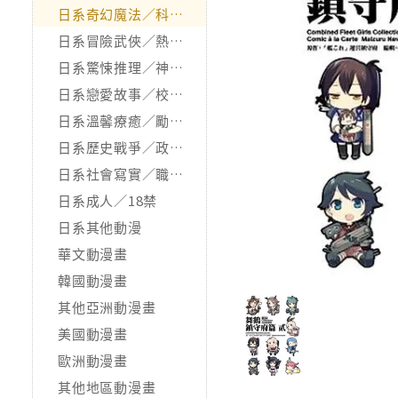
日系奇幻魔法／科幻冒險
日系冒險武俠／熱血運動
日系驚悚推理／神怪靈異
日系戀愛故事／校園青春
日系溫馨療癒／勵志搞笑
日系歷史戰爭／政治宗教
日系社會寫實／職場職人
日系成人／18禁
日系其他動漫
華文動漫畫
韓國動漫畫
其他亞洲動漫畫
美國動漫畫
歐洲動漫畫
其他地區動漫畫