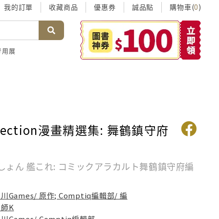
我的訂單
收藏商品
優惠券
誠品點
購物車(
)
0
考用展
lection漫畫精選集: 舞鶴鎮守府
しょん 艦これ: コミックアラカルト舞鶴鎮守府編
川Games/ 原作; Comptiq編輯部/ 編
尊師K
川Games/ Comptiq編輯部