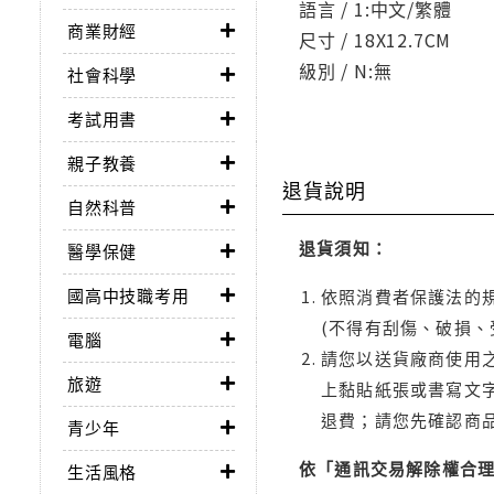
語言 / 1:中文/繁體
商業財經
尺寸 / 18X12.7CM
級別 / N:無
社會科學
考試用書
親子教養
退貨說明
自然科普
退貨須知：
醫學保健
國高中技職考用
依照消費者保護法的規
(不得有刮傷、破損、
電腦
請您以送貨廠商使用
旅遊
上黏貼紙張或書寫文
退費；請您先確認商
青少年
依「通訊交易解除權合
生活風格