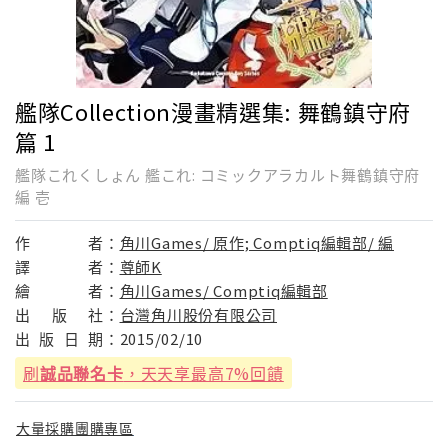
艦隊Collection漫畫精選集: 舞鶴鎮守府
篇 1
艦隊これくしょん 艦これ: コミックアラカルト舞鶴鎮守府
編 壱
作
者：
角川Games/ 原作; Comptiq編輯部/ 編
譯
者：
尊師K
繪
者：
角川Games/ Comptiq編輯部
出
版
社：
台灣角川股份有限公司
出
版
日
期：
2015/02/10
刷
誠品聯名卡
，天天享最高7%回饋
大量採購團購專區