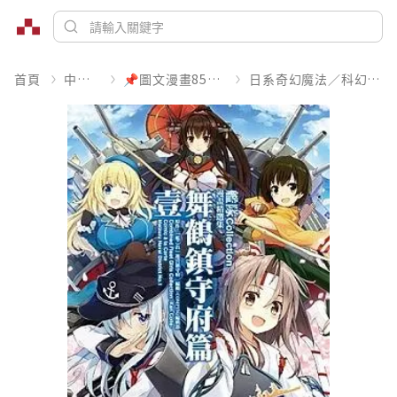
首頁
中文書
📌圖文漫畫85折起
日系奇幻魔法／科幻冒險