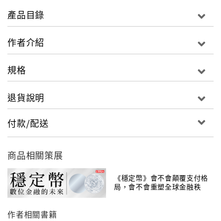
金融海嘯越演越烈，股市、房市、匯市、石油、原物
產品目錄
料，乃至於全球利率不斷下跌，經濟前景混沌不明，只
有黃金異軍突起，在全球的需求快速增加，成為時下最
作者介紹
夯的投資工具。作者楊天立在台灣素有「黃金先生」之
稱，並任職於堪稱國內黃金窗口的臺灣銀行，主導黃金
規格
存摺及黃金撲滿等相關商品，公信力和專業度極高。此
外，本書更獨家介紹臺灣銀行最新黃金商品「黃金撲
退貨說明
滿」教戰守則，讓你可以快速掌握投資黃金的機會，第
一次買黃金就上手，第一次買黃金就賺錢。
付款/配送
商品相關策展
《穩定幣》會不會顛覆支付格
局，會不會重塑全球金融秩
序？
作者相關書籍