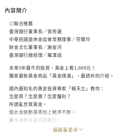
內容簡介
◎聯合推薦
臺灣銀行董事長／張秀蓮
中華民國退休金協會常務理事／符寶玲
財金文化董事長／謝金河
臺灣銀行總經理／羅澤成
未來5年最牛的投資，黃金上看1,600元！
獨家最新黃金商品「黃金撲滿」，最透析的介紹。
國內最知名的黃金投資專家「楊天立」教你：
怎麼買？怎麼賣？怎麼獲利？
所謂亂世買黃金，
值此金融動盪再加上戰爭不斷，
黃金被譽為最佳避難所，
利用黃金存摺，長期幫您累積財富！
展開看更多