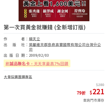
第一次買黃金就賺錢 (全新增訂版)
作
者：
楊天立
出
版
社：
英屬維京群島商高寶國際有限公司台灣分公
司
出
版
日
期：
2009/02/03
刷
誠品聯名卡
，天天享最高7%回饋
大量採購團購專區
280
221
79
查詢門市庫存