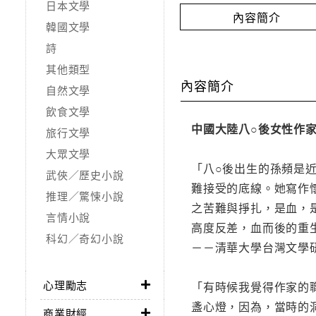
日本文學
內容簡介
韓國文學
詩
其他類型
內容簡介
自然文學
飲食文學
中國大陸八○後女性作
旅行文學
大眾文學
「八○後出生的孫頻是
武俠／歷史小說
難接受的底線。她寫作
推理／驚悚小說
之苦難與掙扎，是血，
言情小說
高度反差，血而後的重
科幻／奇幻小說
－－清華大學台灣文學
心理勵志
「有時候我覺得作家的
盞心燈，因為，當時的
商業財經