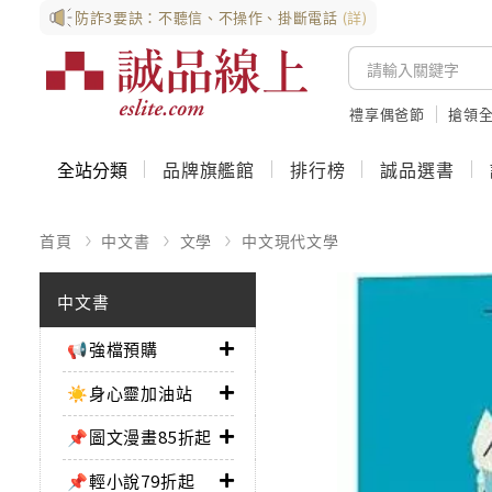
防詐3要訣：不聽信、不操作、掛斷電話
(詳)
禮享偶爸節
搶領全
全站分類
品牌旗艦館
排行榜
誠品選書
首頁
中文書
文學
中文現代文學
中文書
📢強檔預購
☀️身心靈加油站
📌圖文漫畫85折起
📌輕小說79折起