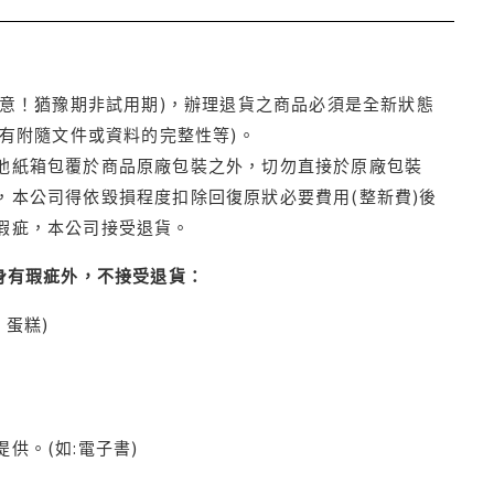
注意！猶豫期非試用期)，辦理退貨之商品必須是全新狀態
有附隨文件或資料的完整性等)。
他紙箱包覆於商品原廠包裝之外，切勿直接於原廠包裝
本公司得依毀損程度扣除回復原狀必要費用(整新費)後
瑕疵，本公司接受退貨。
身有瑕疵外，不接受退貨：
蛋糕)
供。(如:電子書)