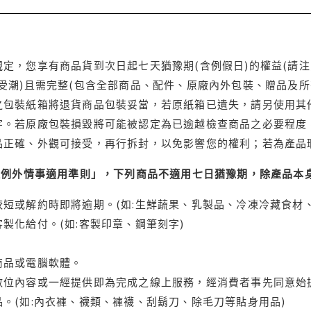
定，您享有商品貨到次日起七天猶豫期(含例假日)的權益(請
受潮)且需完整(包含全部商品、配件、原廠內外包裝、贈品及所
之包裝紙箱將退貨商品包裝妥當，若原紙箱已遺失，請另使用其
字。若原廠包裝損毀將可能被認定為已逾越檢查商品之必要程度，
品正確、外觀可接受，再行拆封，以免影響您的權利；若為產品
理例外情事適用準則」，下列商品不適用七日猶豫期，除產品本
短或解約時即將逾期。(如:生鮮蔬果、乳製品、冷凍冷藏食材、
製化給付。(如:客製印章、鋼筆刻字)
商品或電腦軟體。
位內容或一經提供即為完成之線上服務，經消費者事先同意始提
。(如:內衣褲、襪類、褲襪、刮鬍刀、除毛刀等貼身用品)