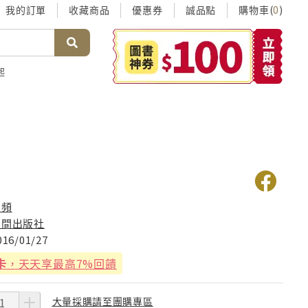
我的訂單
收藏商品
優惠券
誠品點
購物車(
)
0
起
客
孫頻
人間出版社
016/01/27
卡
，天天享最高7%回饋
大量採購請至團購專區