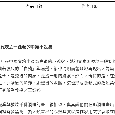
產品目錄
作者介紹
家代表之一孫頻的中篇小說集
近年來中國文壇中頗為亮眼的小說家，她的文本無視於一般婉
懷著強烈的「自殘」與痛覺，卻也清明而警醒地再現出人為蟲
是骨，是殘破的肉身，泛漫一地的跡痕。然而，奇特的是，在
生，罪孽後的潔淨，毀滅後的救贖，這也形成孫頻式的敘述美
研究所副教授／王鈺婷
職業與敦煌千佛洞裡的畫工很相似，與其說他們在那洞裡畫出
洞裡有多黑啊。為人類畫出的心燈其實就是作家用文字爭取來