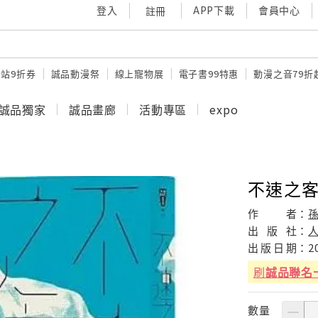
登入
APP下載
會員中心
註冊
站9折券
誠品動漫祭
線上寵物展
電子書99特惠
動漫之音79折
誠品獨家
誠品畫廊
活動專區
expo
不速之
作
者：
出
版
社：
出
版
日
期：
2
刷
誠品聯名
數量