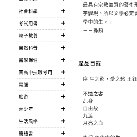
最具有宗教氣質的藝術
社會科學
字體現。所以文學必定
學中的生。」
考試用書
－－孫頻
親子教養
自然科普
醫學保健
產品目錄
國高中技職考用
序 生之慾，愛之慾 王
電腦
不速之客
旅遊
乩身
自由故
青少年
九渡
生活風格
月亮之血
簡體書