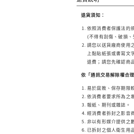
退貨須知：
依照消費者保護法的規
(不得有刮傷、破損、
請您以送貨廠商使用
上黏貼紙張或書寫文
退費；請您先確認商
依「通訊交易解除權合
易於腐敗、保存期限較
依消費者要求所為之客
報紙、期刊或雜誌。
經消費者拆封之影音
非以有形媒介提供之數
已拆封之個人衛生用品