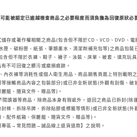
可能被認定已逾越檢查商品之必要程度而須負擔為回復原狀必要
儲存或著作權相關之商品(包含但不限於CD、VCD、DVD、電
水匣、碳粉匣、紙張、筆類墨水、清潔劑補充包等)之商品包裝已
(包含但不限於衣褲、鞋子、襪子、泳裝、床單、被套、填充玩具
品有不可回復之髒污或磨損痕跡。
品、內衣褲等消耗性或個人衛生用品、商品銷售頁面上特別載明之
等接觸商品內容之包裝部分)或已非全新狀態(外觀有刮傷、破
保麗龍、隨貨文件、贈品等)。
電子閱讀器等商品，除商品本身有瑕疵外，退回之商品已拆封(除
封條、拆除吊牌、拆除貼膠或標籤等情形)或已非全新狀態(外
袋、配件紙箱、保麗龍、隨貨文件、贈品等)。
服專區→常見問題→誠品線上退貨退款】之說明。