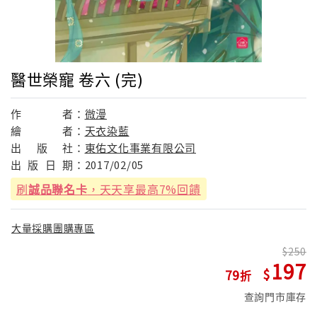
醫世榮寵 卷六 (完)
作
者：
微漫
繪
者：
天衣染藍
出
版
社：
東佑文化事業有限公司
出
版
日
期：
2017/02/05
刷
誠品聯名卡
，天天享最高7%回饋
大量採購團購專區
250
197
79
查詢門市庫存