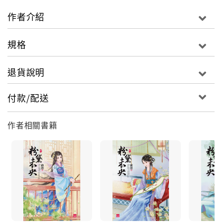
可她始終沒有找到能讓她卯足了勁兒去做的事情。
作者介紹
然而，現在不一樣了，她想知道，自己到底是因為什
規格
麼，才來到這個地方！
那就只有答應白鶴那個臭道士的條件。
退貨說明
只是，這是在懲罰她嗎？
付款/配送
為什麼一次又一次，要讓她陷入絕境中？她到底做錯了
什麼？
作者相關書籍
來寧朝這麼多年，哪怕是一開始被蘇家遺棄算計，又或
是後來身陷榔頭寨，
她都沒有哭過，可是單單這幾天，她已經哭了不止一次
了。
她也不想的，哭能解決什麼問題？可是為什麼就一定要
對她這麼殘忍？
杜老那麼的相信她，她卻束手無策，眼睜睜看他踏進鬼
門關！