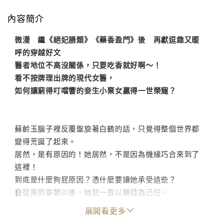
內容簡介
微漫 繼《絕妃膳類》《藥香盈門》後 再獻逗趣又暖
呼的穿越好文
醫者地位不高沒關係，只要吃香就好啊～！
看不按牌理出牌的現代女醫，
如何讓窮得叮噹響的妾生小棄女贏得一世榮寵？
蘇齡玉腦子裡反覆盤旋著白鶴的話，只覺得整個世界都
變得荒誕了起來。
居然，是有原因的！她居然，不是因為機緣巧合來到了
這裡！
到底是什麼狗屁原因？憑什麼要讓她承受這些？
自從來到寧朝以後，她就一直以賺錢為己任，
因為無權無勢又是個女人，若是沒銀子，還不知道被人
展開看更多
欺負成什麼樣呢！