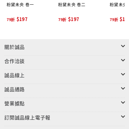
粉黛未央 卷一
粉黛未央 卷二
粉黛未央
如今，她還要親手害死葉少臣，這個她已經喜歡上了的
人！
$197
$197
$19
79折
79折
79折
滅頂的恐懼，密不透風的將她裹緊，不留一絲空隙，
她沒有勇氣承受葉少臣的信任，她根本沒有把握治好
他，她該怎麼辦？
關於誠品
合作洽談
誠品線上
誠品通路
營業據點
訂閱誠品線上電子報