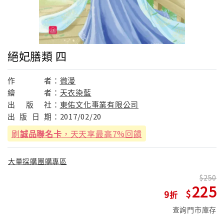
絕妃膳類 四
作
者：
微漫
繪
者：
天衣染藍
出
版
社：
東佑文化事業有限公司
出
版
日
期：
2017/02/20
刷
誠品聯名卡
，天天享最高7%回饋
大量採購團購專區
250
225
9
查詢門市庫存