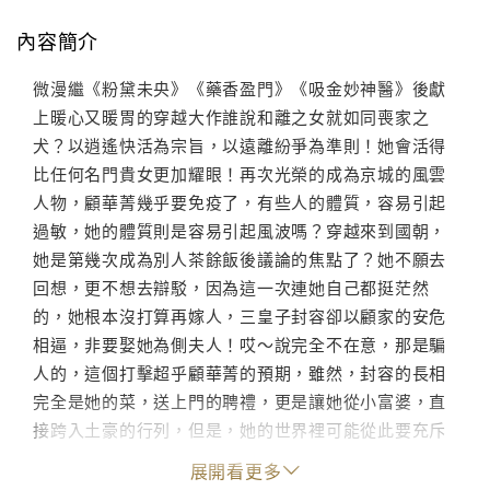
內容簡介
微漫繼《粉黛未央》《藥香盈門》《吸金妙神醫》後獻
上暖心又暖胃的穿越大作誰說和離之女就如同喪家之
犬？以逍遙快活為宗旨，以遠離紛爭為準則！她會活得
比任何名門貴女更加耀眼！再次光榮的成為京城的風雲
人物，顧華菁幾乎要免疫了，有些人的體質，容易引起
過敏，她的體質則是容易引起風波嗎？穿越來到國朝，
她是第幾次成為別人茶餘飯後議論的焦點了？她不願去
回想，更不想去辯駁，因為這一次連她自己都挺茫然
的，她根本沒打算再嫁人，三皇子封容卻以顧家的安危
相逼，非要娶她為側夫人！哎～說完全不在意，那是騙
人的，這個打擊超乎顧華菁的預期，雖然，封容的長相
完全是她的菜，送上門的聘禮，更是讓她從小富婆，直
接跨入土豪的行列，但是，她的世界裡可能從此要充斥
著算計和虛偽，還得忍受跟別的女人共用一個男人！這
展開看更多
一切，跟她原本希冀的生活，相差太遠了！不過，她不