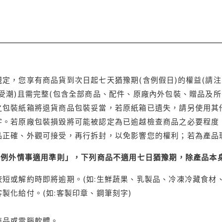
定，您享有商品貨到次日起七天猶豫期(含例假日)的權益(請
受潮)且需完整(包含全部商品、配件、原廠內外包裝、贈品及所
之包裝紙箱將退貨商品包裝妥當，若原紙箱已遺失，請另使用其
字。若原廠包裝損毀將可能被認定為已逾越檢查商品之必要程度，
品正確、外觀可接受，再行拆封，以免影響您的權利；若為產品
理例外情事適用準則」，下列商品不適用七日猶豫期，除產品本
短或解約時即將逾期。(如:生鮮蔬果、乳製品、冷凍冷藏食材、
製化給付。(如:客製印章、鋼筆刻字)
商品或電腦軟體。