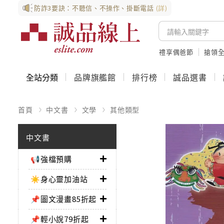
防詐3要訣：不聽信、不操作、掛斷電話
(詳)
禮享偶爸節
搶領全
全站分類
品牌旗艦館
排行榜
誠品選書
首頁
中文書
文學
其他類型
中文書
📢強檔預購
☀️身心靈加油站
📌圖文漫畫85折起
📌輕小說79折起