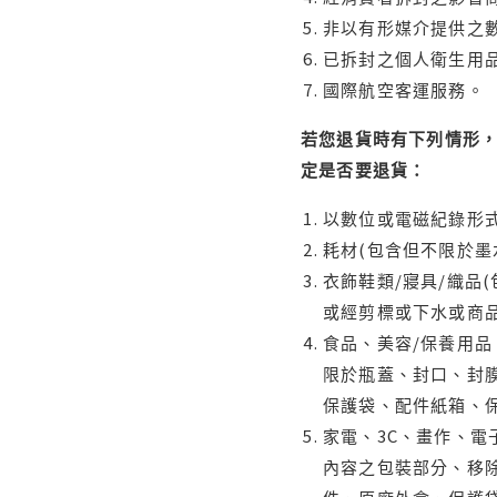
非以有形媒介提供之數
已拆封之個人衛生用品
國際航空客運服務。
若您退貨時有下列情形，
定是否要退貨：
以數位或電磁紀錄形式
耗材(包含但不限於墨
衣飾鞋類/寢具/織品
或經剪標或下水或商
食品、美容/保養用
限於瓶蓋、封口、封膜
保護袋、配件紙箱、
家電、3C、畫作、
內容之包裝部分、移除