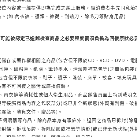
位內容或一經提供即為完成之線上服務，經消費者事先同意始提
。(如:內衣褲、襪類、褲襪、刮鬍刀、除毛刀等貼身用品)
可能被認定已逾越檢查商品之必要程度而須負擔為回復原狀必要
儲存或著作權相關之商品(包含但不限於CD、VCD、DVD、電
水匣、碳粉匣、紙張、筆類墨水、清潔劑補充包等)之商品包裝已
(包含但不限於衣褲、鞋子、襪子、泳裝、床單、被套、填充玩具
品有不可回復之髒污或磨損痕跡。
品、內衣褲等消耗性或個人衛生用品、商品銷售頁面上特別載明之
等接觸商品內容之包裝部分)或已非全新狀態(外觀有刮傷、破
保麗龍、隨貨文件、贈品等)。
電子閱讀器等商品，除商品本身有瑕疵外，退回之商品已拆封(除
封條、拆除吊牌、拆除貼膠或標籤等情形)或已非全新狀態(外