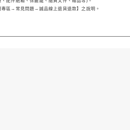
袋、配件紙箱、保麗龍、隨貨文件、贈品等)。
服專區→常見問題→誠品線上退貨退款】之說明。