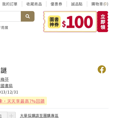
我的訂單
收藏商品
優惠券
誠品點
購物車(
)
0
考用展
猜謎
管梅芬
文國書局
013/12/31
卡
，天天享最高7%回饋
大量採購請至團購專區