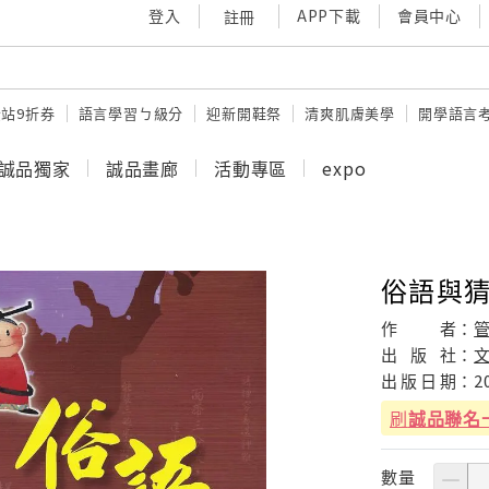
登入
APP下載
會員中心
註冊
站9折券
語言學習ㄅ級分
迎新開鞋祭
清爽肌膚美學
開學語言
誠品獨家
誠品畫廊
活動專區
expo
俗語與
作
者：
出
版
社：
出
版
日
期：
2
刷
誠品聯名
數量