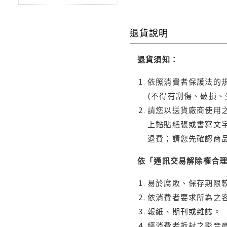
退貨說明
退貨須知：
依照消費者保護法的規
(不得有刮傷、破損、
請您以送貨廠商使用
上黏貼紙張或書寫文
退費；請您先確認商
依「通訊交易解除權合
易於腐敗、保存期限較
依消費者要求所為之客
報紙、期刊或雜誌。
經消費者拆封之影音