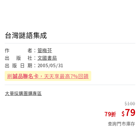
台灣謎語集成
作
者：
管梅芬
出
版
社：
文國書局
出
版
日
期：
2005/05/31
刷
誠品聯名卡
，天天享最高7%回饋
大量採購團購專區
100
79
79
查詢門市庫存