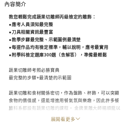
內容簡介
教您輕鬆完成蔬果切雕師丙級檢定的雕飾：
●應考人員須知最完整
●刀具相關資訊最豐富
●教學步驟最完整、示範圖例最清楚
●每道作品均有檢定標準，輔以說明，應考最實用
●附學科檢定題庫300題（含解答），準備最輕鬆
蔬果切雕師考照必勝寶典
最完整的步驟+最清楚的示範圖
蔬果切雕和食材關係密切，作為盤飾、杯飾，可以突顯
食物的價值感，還能增進用餐氣氛與樂趣，因此許多餐
旅科系都設有蔬果切雕的課程。 金牌果雕大師楊順龍以
其豐富的教學經驗，從基礎刀具使用到蔬果切雕應用，
展開看更多
以圖文對照方式說明，鉅細靡遺的解說，讓您跟著步驟
圖輕鬆學會並順利考取證照！