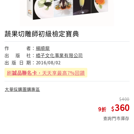
蔬果切雕師初級檢定寶典
作
者：
楊順龍
出
版
社：
橘子文化事業有限公司
出
版
日
期：
2016/08/02
刷
誠品聯名卡
，天天享最高7%回饋
大量採購團購專區
400
360
9
查詢門市庫存