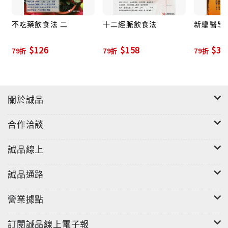
不吃藥飲食法 二
十二經脈飲食法
新編醫學
$126
$158
$39
79折
79折
79折
關於誠品
合作洽談
誠品線上
誠品通路
營業據點
訂閱誠品線上電子報