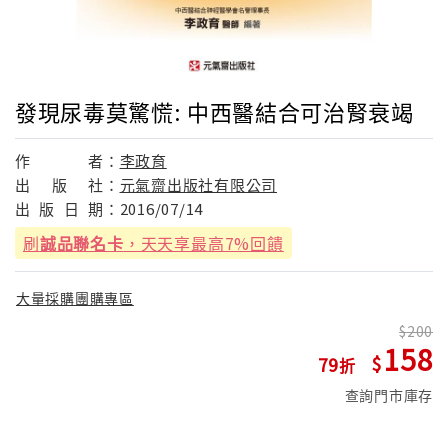
發現尿毒莫驚慌: 中西醫結合可治腎衰竭
作
者：
李政育
出
版
社：
元氣齋出版社有限公司
出
版
日
期：
2016/07/14
刷
誠品聯名卡
，天天享最高7%回饋
大量採購團購專區
200
158
79
查詢門市庫存