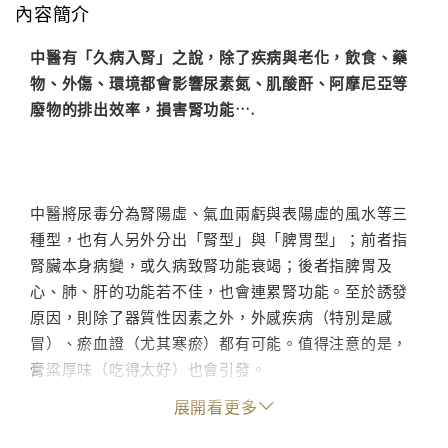
內容簡介
中醫有「久病入腎」之說，除了疾病與老化，飲食、藥
物、外傷、環境都會影響尿素氮、肌酸酐、阿摩尼亞等
廢物的排出效率，損害腎功能….
中醫將尿毒分為腎陽虛、氣血兩虧與表陽虛的風水等三
種型，也有人另外分出「腎型」與「脾胃型」；前者指
腎臟本身病變，或久病致腎功能衰竭；後者指脾胃及
心、肺、肝的功能若不佳，也會連累腎功能。至於誘發
原因，則除了器質性因素之外，外感疾病（特別是感
冒）、瘀血證（尤其寒瘀）都有可能。值得注意的是，
膏粱厚味（吃得太好）也會引發。
展開看更多