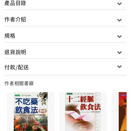
產品目錄
至於治療之道，作者以多年臨床經驗認為「尿毒不一定
要洗腎」，他主張陽虛者用地黃劑，氣血兩虛者用黃耆
作者介紹
劑或建中湯劑，袪風固表用麻、桂劑，如以桂枝茯苓丸
活血化瘀，溫瀉法則用大黃附子細辛湯等等。
規格
退貨說明
付款/配送
作者相關書籍