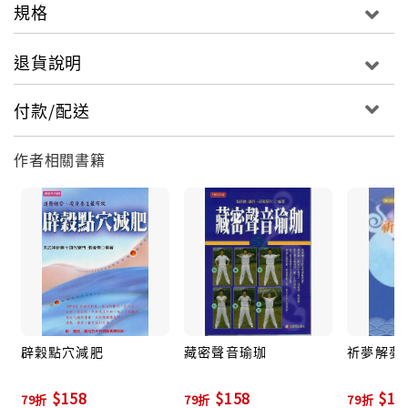
規格
退貨說明
付款/配送
作者相關書籍
辟穀點穴減肥
藏密聲音瑜珈
祈夢解夢
$158
$158
$19
79折
79折
79折