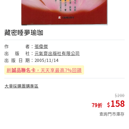
藏密睡夢瑜珈
作
者：
張偉傑
出
版
社：
元氣齋出版社有限公司
出
版
日
期：
2005/11/14
刷
誠品聯名卡
，天天享最高7%回饋
大量採購團購專區
200
158
79
查詢門市庫存