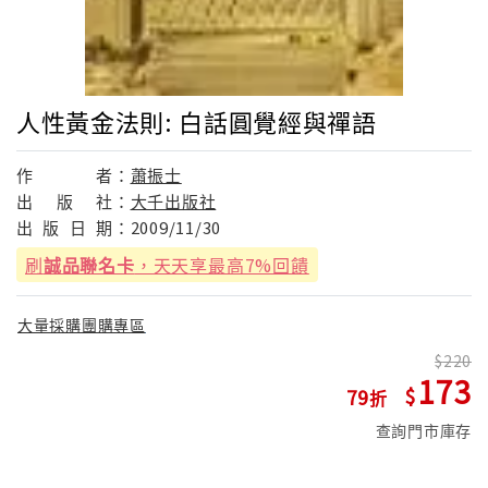
人性黃金法則: 白話圓覺經與禪語
作
者：
蕭振士
出
版
社：
大千出版社
出
版
日
期：
2009/11/30
刷
誠品聯名卡
，天天享最高7%回饋
大量採購團購專區
220
173
79
查詢門市庫存