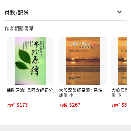
付款/配送
作者相關書籍
佛陀原論: 長阿含經初分
大般涅槃經易讀 : 見性
大般涅槃經
成佛 中
佛 下
$173
$267
$31
79折
79折
79折