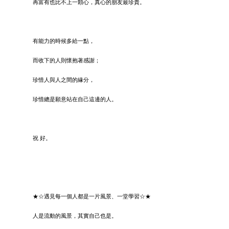
再富有也比不上一顆心，真心的朋友最珍貴。
有能力的時候多給一點，
而收下的人則懷抱著感謝；
珍惜人與人之間的緣分，
珍惜總是願意站在自己這邊的人。
祝 好。
★☆遇見每一個人都是一片風景、一堂學習☆★
人是流動的風景，其實自己也是。