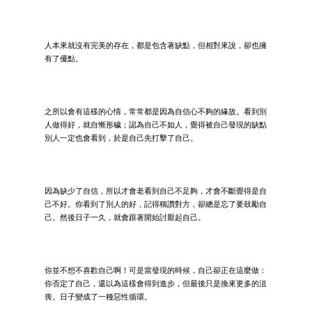
人本來就沒有完美的存在，都是包含著缺點，但相對來說，卻也擁
有了優點。
之所以會有這樣的心情，常常都是因為自信心不夠的緣故。看到別
人做得好，就自慚形穢；認為自己不如人，覺得被自己發現的缺點
別人一定也會看到，於是自己先打擊了自己。
因為缺少了自信，所以才會老看到自己不足夠，才會不斷覺得是自
己不好。你看到了別人的好，記得稱讚對方，卻總是忘了要鼓勵自
己。然後日子一久，就會跟著開始討厭起自己。
你並不想不喜歡自己啊！可是當發現的時候，自己卻正在這麼做：
你否定了自己，還以為這樣會得到進步，但最後只是換來更多的沮
喪。日子變成了一種惡性循環。