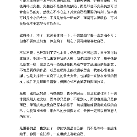
可是人生就是一連串的相遇與離別、獲得與失去、碎裂與修復，然
後再得以完整。完整並不是說毫無缺陷，而是即使不完美仍然可以
肯定自己的好。然後在不小心忘了其實自己很重要的時刻，這本書
可以是小小的火光，不只是給你一點光芒，而是可以溫暖你、可以
提醒你不要忘記去喜歡自己。
覺得倦了、垮了，就試著休息一下，不要勉強非要一直加油不可；
但也不要停止前進，休息夠了，別忘了要再繼續喜歡自己。
不知不覺，已經寫到了第七本書，仍然覺得不可思議，日子過得如
此快速。謝謝一直以來支持我的大家，我們認識很久了，幾乎像是
老朋友一樣；當然也有一些或許是因為這本書才認識我的新朋友，
不管是買我的作品，或是在網路上的按讚或留言，我都心懷著感
謝，也是支撐我一直寫下去的最大力量。也謝謝一直陪在身邊的親
友，或許不是那麼常聯繫，但關心並不會隨著時間而拉遠。
最後，還想說的是，有些缺點、也不夠完美，但這就是你呀！不需
非要跟別人做比較，因為你只是你，不是別人，而你也應該只是你
而已。學習試著接受自己原本的樣子，然後開始練習喜歡這樣的自
己，先從這裡出發，用自己的步調與方式，最後一定可以抵達想去
的地方。
最重要的是，也別忘了，你的快樂是自己的，而不是等待一個誰來
給予。你要一直記得，一直繼續去喜歡自己。