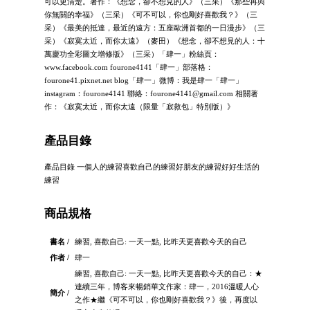
可以更清楚。著作：《想念，卻不想見的人》（三采）《那些再與
你無關的幸福》（三采）《可不可以，你也剛好喜歡我？》（三
采）《最美的抵達，最近的遠方：五座歐洲首都的一日漫步》（三
采）《寂寞太近，而你太遠》（麥田）《想念，卻不想見的人：十
萬慶功全彩圖文增修版》（三采）「肆一」粉絲頁：
www.facebook.com fourone4141「肆一」部落格：
fourone41.pixnet.net blog「肆一」微博：我是肆一「肆一」
instagram：fourone4141 聯絡：
fourone4141@gmail.com
相關著
作：《寂寞太近，而你太遠（限量「寂救包」特別版）》
產品目錄
產品目錄 一個人的練習喜歡自己的練習好朋友的練習好好生活的
練習
商品規格
書名 /
練習, 喜歡自己: 一天一點, 比昨天更喜歡今天的自己
作者 /
肆一
練習, 喜歡自己: 一天一點, 比昨天更喜歡今天的自己：★
連續三年，博客來暢銷華文作家：肆一，2016溫暖人心
簡介 /
之作★繼《可不可以，你也剛好喜歡我？》後，再度以