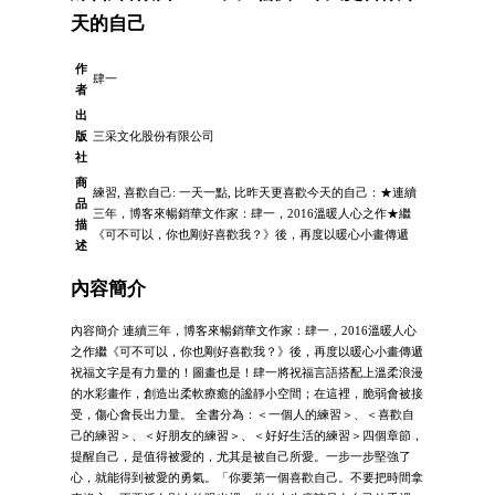
天的自己
作
肆一
者
出
版
三采文化股份有限公司
社
商
練習, 喜歡自己: 一天一點, 比昨天更喜歡今天的自己：★連續
品
三年，博客來暢銷華文作家：肆一，2016溫暖人心之作★繼
描
《可不可以，你也剛好喜歡我？》後，再度以暖心小畫傳遞
述
內容簡介
內容簡介 連續三年，博客來暢銷華文作家：肆一，2016溫暖人心
之作繼《可不可以，你也剛好喜歡我？》後，再度以暖心小畫傳遞
祝福文字是有力量的！圖畫也是！肆一將祝福言語搭配上溫柔浪漫
的水彩畫作，創造出柔軟療癒的謐靜小空間；在這裡，脆弱會被接
受，傷心會長出力量。 全書分為：＜一個人的練習＞、＜喜歡自
己的練習＞、＜好朋友的練習＞、＜好好生活的練習＞四個章節，
提醒自己，是值得被愛的，尤其是被自己所愛。一步一步堅強了
心，就能得到被愛的勇氣。「你要第一個喜歡自己。不要把時間拿