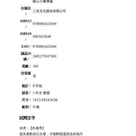
暖心小畫傳遞
出版社
三采文化股份有限公司
/
ISBN13
9789863425649
/
ISBN10
9863425648
/
EAN /
9789863425649
誠品26
2681270507000
碼 /
頁數 /
160
注音版
否
/
裝訂 /
P:平裝
語言 /
1:中文 繁體
尺寸 /
1X12.8X18.6CM
級別 /
N:無
試閱文字
自序 : 【作者序】
從先喜歡自己出發，才能夠抵達想去的地方