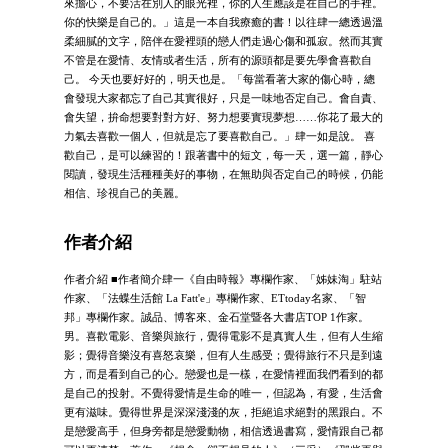
來擔心，不要活在別人的眼光裡，你的人生應該是在自己的手裡。
你的快樂是自己的。」這是一本自我療癒的書！以往肆一總透過溫
柔細膩的文字，陪伴在愛裡頭的戀人們走過心傷和孤寂。然而其實
不管是在愛情、友情或者生活，所有的源頭都是要先學會喜歡自
己。 今天也要好好的，明天也是。「每當看著大家的傷心時，總
會發現大家都忘了自己其實很好，只是一味地否定自己。會自責、
會失望，拚命想要對對方好、努力想要實現夢想……你花了最大的
力氣去喜歡一個人，但就是忘了要喜歡自己。」肆一如是說。 喜
歡自己，是可以練習的！跟著書中的短文，每一天，選一篇，靜心
閱讀，發現生活種種美好的事物，在無助與否定自己的時候，仍能
相信、珍視自己的美麗。
作者介紹
作者介紹 ■作者簡介肆一《自由時報》專欄作家、「姊妹淘」駐站
作家、「法蝶生活館 La Fatt'e」專欄作家、ETtoday名家、「智
邦」專欄作家。誠品、博客來、金石堂暨各大書店TOP 1作家。
男。喜歡電影、音樂與旅行，覺得電影不是真實人生，但有人生縮
影；覺得音樂沒有喜怒哀樂，但有人生感受；覺得旅行不只是到遠
方，而是看到自己的心。戀愛也是一樣，在愛情裡面我們看到的都
是自己的投射。不覺得愛情是生命的唯一，但認為，有愛，生活會
更有滋味。覺得世界是深深淺淺的灰，拒絕追求絕對的黑跟白。不
是戀愛高手，但身旁都是戀愛動物，相信透過書寫，愛情跟自己都