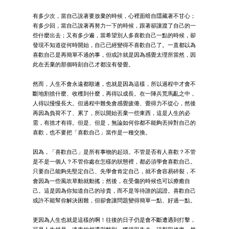
有多少次，當自己說著要放棄的時候，心裡面暗自隱藏著不甘心；
有多少回，當自己說著再努力一下的時候，跟著卻讓渡了自己的一
些什麼出去；又有多少遍，當希望別人多喜歡自己一點的時候，卻
發現不知道從何時開始，自己已經變得不喜歡自己了。一直都以為
喜歡自己是再簡單不過的事，但或許就是因為感覺太理所當然，因
此在丟棄的那個時刻自己才都沒有發覺。
然而，人生不會永遠都順遂，也就是因為這樣，所以過程中才會不
斷地割捨什麼、收穫到什麼，再得以成長。在一陣兵荒馬亂之中，
人得以慢慢長大。但過程中難免會感覺疲倦、覺得力不從心，然後
再因為負荷不了、累了，所以開始丟棄一些東西，這是人生的必
需，有捨才有得。但是、但是，無論如何你都不能夠丟掉對自己的
喜歡，也不要把「喜歡自己」當作是一種交換。
因為，「喜歡自己」是所有事物的起頭。不管是否有人喜歡？不管
是不是一個人？不管你處在怎樣的狀態裡，都必須學會喜歡自己。
只要自己能夠先堅定自己、先學會肯定自己，就不會容易碎裂，不
會因為一些風吹草動就動搖；然後，在受傷的時候也可以療癒自
己。這是因為你知道自己的珍貴，而不是等待誰的認證。喜歡自己
或許不能幫你解決困難，但卻會讓問題變得簡單一點、好過一點。
更因為人生也就是這樣的啊！往後的日子仍是會不斷遭遇到打擊，