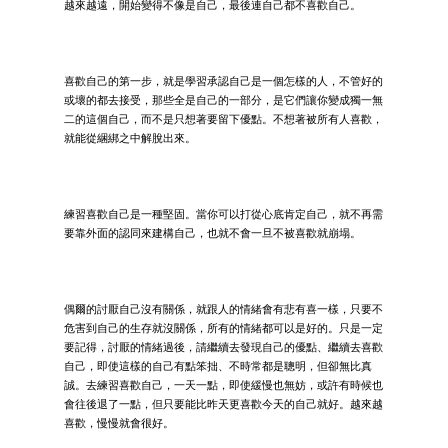
越來越遠，開始變得不像是自己，最後連自己都不喜歡自己。
喜歡自己的第一步，就是學習承認自己是一個怎樣的人，不管好的
或壞的都去接受，那些全是自己的一部分，是它們讓你變成獨一無
二的這個自己，而不是只想著要留下優點。不想著被所有人喜歡，
就能從綑綁之中解脫出來。
練習喜歡自己是一種堅固。當你可以打從心底肯定自己，就不再需
要靠外面的認同來建構自己，也就不會一旦不被喜歡就崩塌。
偶爾的討厭自己沒有關係，就跟人的情緒會有悲有喜一樣，只要不
危害到自己的生存就沒關係，所有的情緒都可以是好的。只是一定
要記得，討厭的情緒過後，請繼續去發現自己的優點、繼續去喜歡
自己，即使這樣的自己有點笨拙、不時常都是聰明，但卻無比真
誠。去練習喜歡自己，一天一點，即使緩慢也無妨，或許有時候也
會往後退了一點，但只要能比昨天更喜歡今天的自己就好。越來越
喜歡，慢慢就會很好。