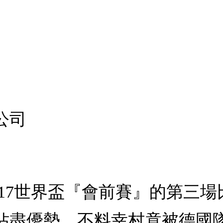
公司
－17世界盃『會前賽』的第三
佔盡優勢，不料幸村竟被德國