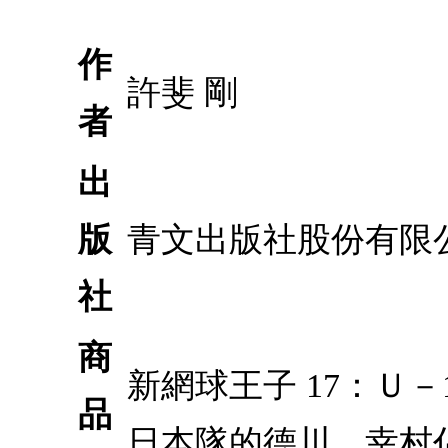
作
許斐 剛
者
出
版
青文出版社股份有限
社
商
新網球王子 17：Ｕ
品
日本隊的德川、幸村