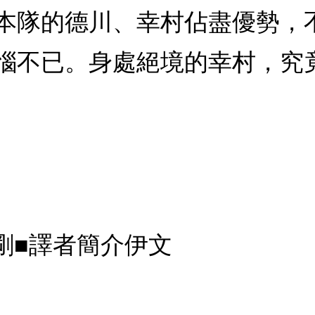
本隊的德川、幸村佔盡優勢，
惱不已。身處絕境的幸村，究竟
剛■譯者簡介伊文