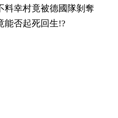
不料幸村竟被德國隊剝奪
能否起死回生!?