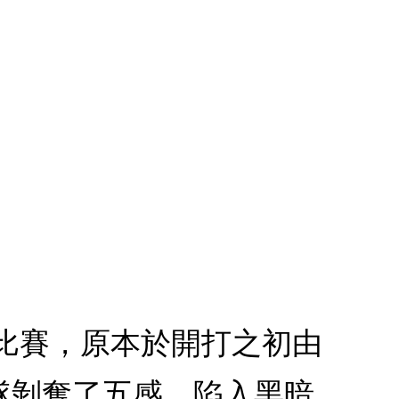
場比賽，原本於開打之初由
隊剝奪了五感，陷入黑暗