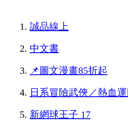
誠品線上
中文書
📌圖文漫畫85折起
日系冒險武俠／熱血運
新網球王子 17