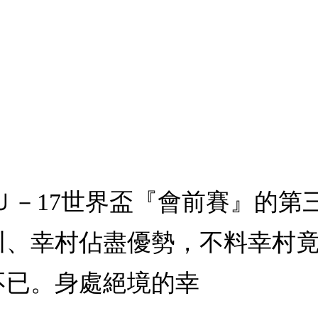
：Ｕ－17世界盃『會前賽』的
川、幸村佔盡優勢，不料幸村
不已。身處絕境的幸