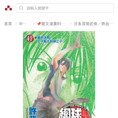
首頁
中文書
📌圖文漫畫85折起
日系冒險武俠／熱血運動