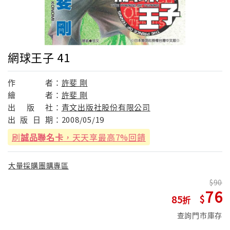
網球王子 41
作
者：
許斐 剛
繪
者：
許斐 剛
出
版
社：
青文出版社股份有限公司
出
版
日
期：
2008/05/19
刷
誠品聯名卡
，天天享最高7%回饋
大量採購團購專區
90
76
85
查詢門市庫存