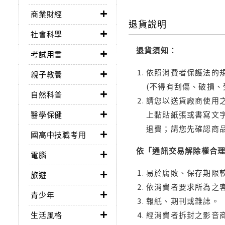
商業財經
退貨說明
社會科學
退貨須知：
考試用書
依照消費者保護法的規
親子教養
(不得有刮傷、破損、
自然科普
請您以送貨廠商使用
醫學保健
上黏貼紙張或書寫文
退費；請您先確認商
國高中技職考用
依「通訊交易解除權合
電腦
易於腐敗、保存期限較
旅遊
依消費者要求所為之客
青少年
報紙、期刊或雜誌。
生活風格
經消費者拆封之影音