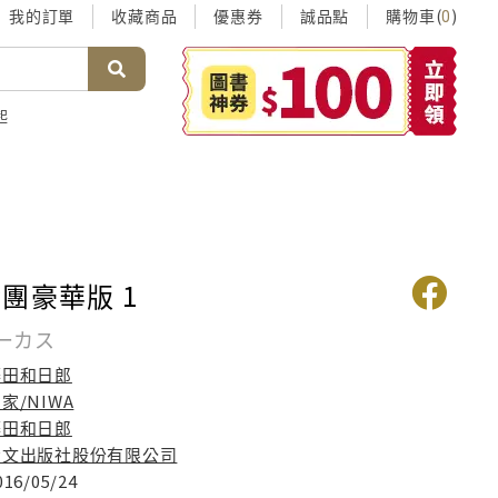
我的訂單
收藏商品
優惠券
誠品點
購物車(
)
0
起
團豪華版 1
ーカス
藤田和日郎
家/NIWA
藤田和日郎
青文出版社股份有限公司
016/05/24