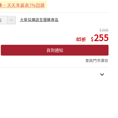
卡
，天天享最高7%回饋
大量採購請至團購專區
300
255
85
貨到通知
查詢門市庫存