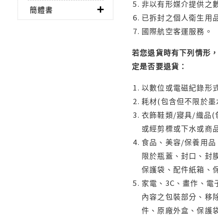
非以有形媒介提供之數
簡體書
已拆封之個人衛生用品
國際航空客運服務。
若您退貨時有下列情形，
定是否要退貨：
以數位或電磁紀錄形式
耗材(包含但不限於墨
衣飾鞋類/寢具/織品
或經剪標或下水或商
食品、美容/保養用
限於瓶蓋、封口、封膜
保護袋、配件紙箱、
家電、3C、畫作、
內容之包裝部分、移除
件、原廠外盒、保護