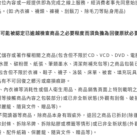
位內容或一經提供即為完成之線上服務，經消費者事先同意始提
。(如:內衣褲、襪類、褲襪、刮鬍刀、除毛刀等貼身用品)
可能被認定已逾越檢查商品之必要程度而須負擔為回復原狀必要
儲存或著作權相關之商品(包含但不限於CD、VCD、DVD、電
水匣、碳粉匣、紙張、筆類墨水、清潔劑補充包等)之商品包裝已
(包含但不限於衣褲、鞋子、襪子、泳裝、床單、被套、填充玩具
品有不可回復之髒污或磨損痕跡。
品、內衣褲等消耗性或個人衛生用品、商品銷售頁面上特別載明之
等接觸商品內容之包裝部分)或已非全新狀態(外觀有刮傷、破
保麗龍、隨貨文件、贈品等)。
電子閱讀器等商品，除商品本身有瑕疵外，退回之商品已拆封(除
封條、拆除吊牌、拆除貼膠或標籤等情形)或已非全新狀態(外
袋、配件紙箱、保麗龍、隨貨文件、贈品等)。