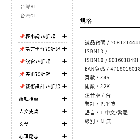
台灣BL
台灣GL
規格
📌輕小說79折起
誠品貨碼 / 268131444
📌語言學習79折起
ISBN13 /
ISBN10 / 8016018491
📌飲食79折起
EAN貨碼 / 471801601
📌美術79折起
頁數 / 346
開數 / 32K
📌藝術設計79折起
注音版 / 否
編輯推薦
裝訂 / P:平裝
人文史哲
語言 / 1:中文/繁體
級別 / N:無
文學
心理勵志