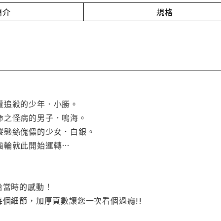
簡介
規格
遭追殺的少年．小勝。
命之怪病的男子．鳴海。
縱懸絲傀儡的少女．白銀。
齒輪就此開始運轉…
拾當時的感動！
每個細節，加厚頁數讓您一次看個過癮!!