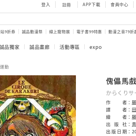
登入
APP下載
會員中心
註冊
站9折券
誠品動漫祭
線上寵物展
電子書99特惠
動漫之音79折
誠品獨家
誠品畫廊
活動專區
expo
運動
傀儡馬戲
からくりサ
作
者：
譯
者：
田
繪
者：
出
版
社：
出
版
日
期：
2