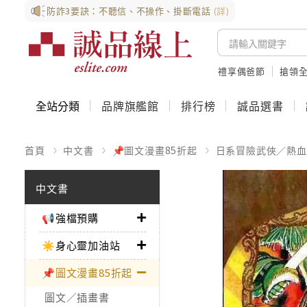
防詐3要訣：不聽信、不操作、掛斷電話
(詳)
禮享偶爸節
搶領全
全站分類
品牌旗艦館
排行榜
誠品選書
首頁
中文書
📌圖文漫畫85折起
日系冒險武俠／熱血
中文書
📢強檔預購
☀️身心靈加油站
📌圖文漫畫85折起
圖文／插畫書