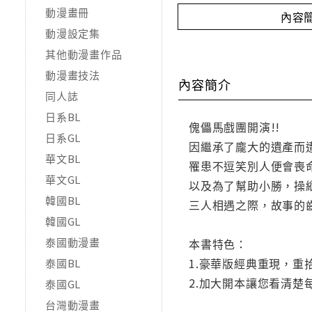
動漫畫冊
內容
動漫設定集
其他動漫畫作品
動漫畫技法
內容簡介
同人誌
日系BL
傀儡馬戲團開演!!
日系GL
因繼承了龐大的遺產而
華文BL
罹患不逗笑別人便會喪
華文GL
以及為了幫助小勝，操
韓國BL
三人相遇之際，故事的
韓國GL
泰國動漫畫
本書特色：
1.豪華版經典重現，重
泰國BL
2.加大開本讓您看清楚
泰國GL
台灣動漫畫