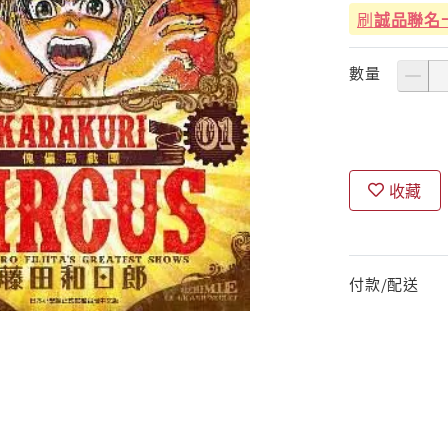
刷
誠品聯名
數量
收藏
付款/配送