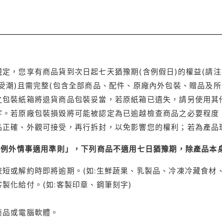
定，您享有商品貨到次日起七天猶豫期(含例假日)的權益(請
受潮)且需完整(包含全部商品、配件、原廠內外包裝、贈品及所
之包裝紙箱將退貨商品包裝妥當，若原紙箱已遺失，請另使用其
字。若原廠包裝損毀將可能被認定為已逾越檢查商品之必要程度，
品正確、外觀可接受，再行拆封，以免影響您的權利；若為產品
理例外情事適用準則」，下列商品不適用七日猶豫期，除產品本
短或解約時即將逾期。(如:生鮮蔬果、乳製品、冷凍冷藏食材、
製化給付。(如:客製印章、鋼筆刻字)
商品或電腦軟體。