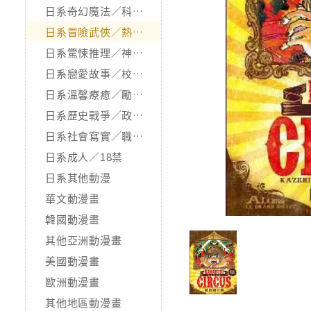
日系奇幻魔法／科幻冒險
日系冒險武俠／熱血運動
日系驚悚推理／神怪靈異
日系戀愛故事／校園青春
日系溫馨療癒／勵志搞笑
日系歷史戰爭／政治宗教
日系社會寫實／職場職人
日系成人／18禁
日系其他動漫
華文動漫畫
韓國動漫畫
其他亞洲動漫畫
美國動漫畫
歐洲動漫畫
其他地區動漫畫