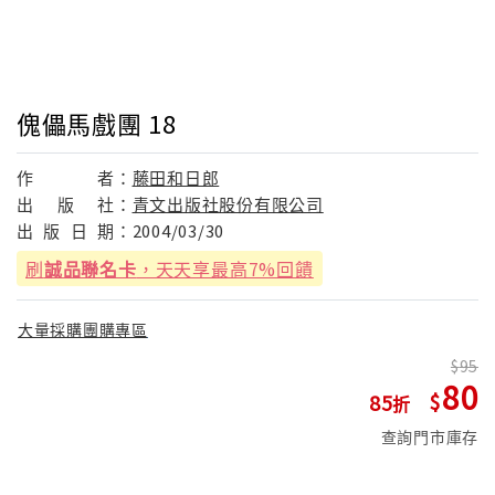
傀儡馬戲團 18
作
者：
藤田和日郎
出
版
社：
青文出版社股份有限公司
出
版
日
期：
2004/03/30
刷
誠品聯名卡
，天天享最高7%回饋
大量採購團購專區
95
80
85
查詢門市庫存