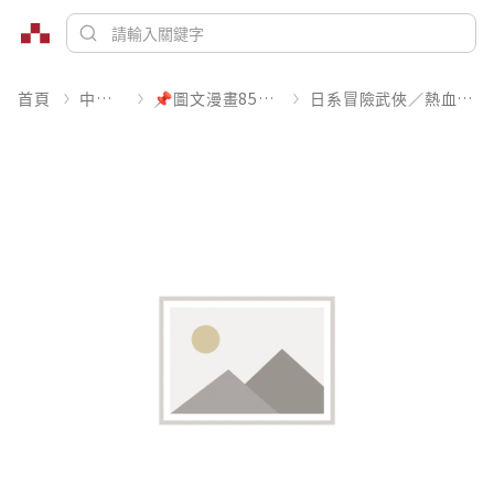
首頁
中文書
📌圖文漫畫85折起
日系冒險武俠／熱血運動