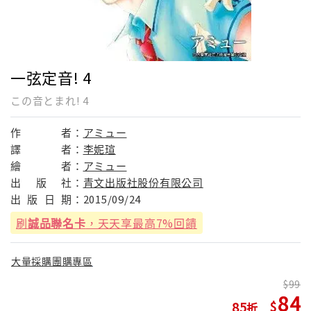
一弦定音! 4
この音とまれ! 4
作
者：
アミュー
譯
者：
李妮瑄
繪
者：
アミュー
出
版
社：
青文出版社股份有限公司
出
版
日
期：
2015/09/24
刷
誠品聯名卡
，天天享最高7%回饋
大量採購團購專區
99
84
85