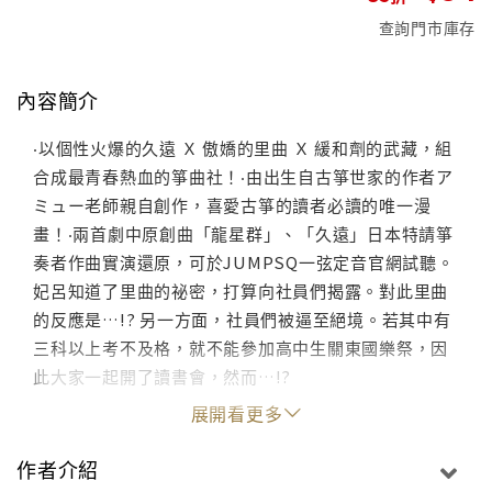
查詢門市庫存
內容簡介
‧以個性火爆的久遠 Ｘ 傲嬌的里曲 Ｘ 緩和劑的武藏，組
合成最青春熱血的箏曲社！‧由出生自古箏世家的作者ア
ミュー老師親自創作，喜愛古箏的讀者必讀的唯一漫
畫！‧兩首劇中原創曲「龍星群」、「久遠」日本特請箏
奏者作曲實演還原，可於JUMPSQ一弦定音官網試聽。
妃呂知道了里曲的祕密，打算向社員們揭露。對此里曲
的反應是…!? 另一方面，社員們被逼至絕境。若其中有
三科以上考不及格，就不能參加高中生關東國樂祭，因
此大家一起開了讀書會，然而…!?
展開看更多
作者介紹