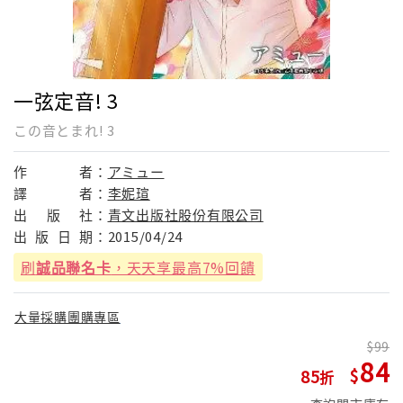
一弦定音! 3
この音とまれ! 3
作
者：
アミュー
譯
者：
李妮瑄
出
版
社：
青文出版社股份有限公司
出
版
日
期：
2015/04/24
刷
誠品聯名卡
，天天享最高7%回饋
大量採購團購專區
99
84
85