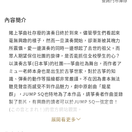
查詢門市庫存
內容簡介
賭上箏曲社存廢的演奏日終於到來。儘管學生們看起來
毫無興趣的樣子，然而一旦演奏開始，卻漸漸被其魄力
所震懾。愛一邊演奏的同時一邊想起了去世的祖父。而
眾人期望保住社團的旋律，是否能抓住全校學生的心？
以演奏古箏(日本箏)的社團──箏曲社為舞台，而作者ア
ミュー老師本身也是出生於古箏世家，對於古箏的知
識、彈奏的動作等描繪都非常嚴謹。不在因為書本無法
聽見聲音而感受不到作品魅力，劇中原創曲「龍星
群」，JUMP SQ也特地為了本作品，請箏奏者作曲並錄
製了影片，有興趣的讀者可以於JUMP SQ一弦定音！
(この音とまれ！)的官方網站觀賞。
展開看更多