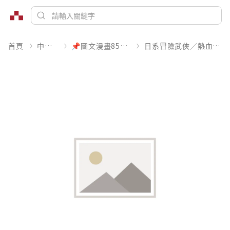
首頁
中文書
📌圖文漫畫85折起
日系冒險武俠／熱血運動