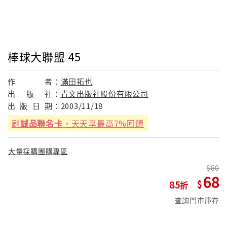
棒球大聯盟 45
作
者：
滿田拓也
出
版
社：
青文出版社股份有限公司
出
版
日
期：
2003/11/18
刷
誠品聯名卡
，天天享最高7%回饋
大量採購團購專區
80
68
85
查詢門市庫存