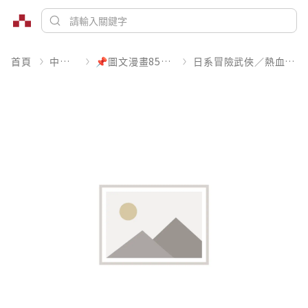
首頁
中文書
📌圖文漫畫85折起
日系冒險武俠／熱血運動