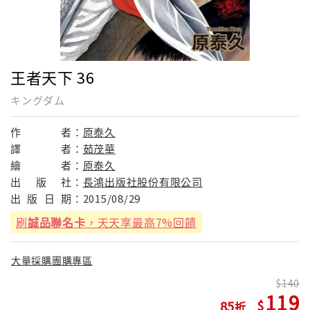
王者天下 36
キングダム
作
者：
原泰久
譯
者：
茹茂華
繪
者：
原泰久
出
版
社：
長鴻出版社股份有限公司
出
版
日
期：
2015/08/29
刷
誠品聯名卡
，天天享最高7%回饋
大量採購團購專區
140
119
85