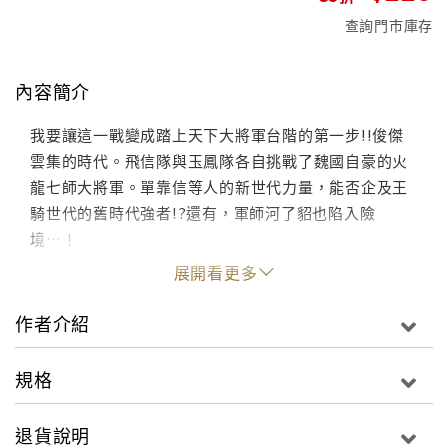
查詢門市庫存
內容簡介
我要讓這一戰變成踏上天下大將軍台階的第一步!!俊傑
雲集的時代。飛信隊與玉鳳隊各自挑戰了魏國自豪的火
龍七師大將軍。單靠信等人的新世代力量，能否企及王
騎世代的舊時代強者!?還有，軍師河了貂也陷入險
境…！
展開看更多
作者介紹
規格
退貨說明