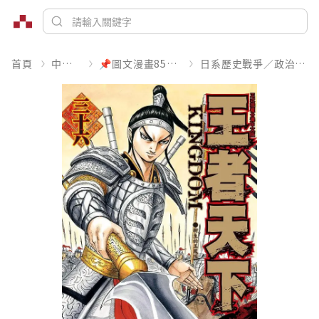
首頁
中文書
📌圖文漫畫85折起
日系歷史戰爭／政治宗教