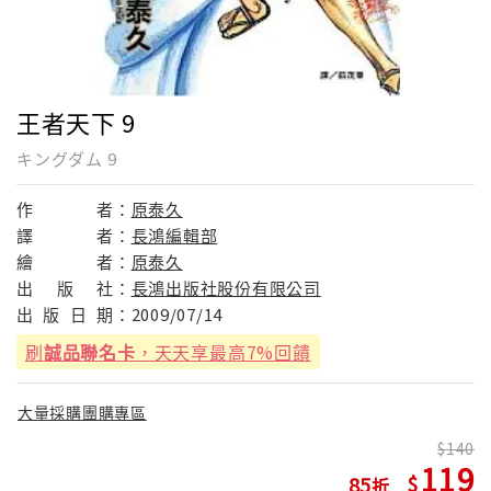
王者天下 9
キングダム 9
作
者：
原泰久
譯
者：
長鴻編輯部
繪
者：
原泰久
出
版
社：
長鴻出版社股份有限公司
出
版
日
期：
2009/07/14
刷
誠品聯名卡
，天天享最高7%回饋
大量採購團購專區
140
119
85