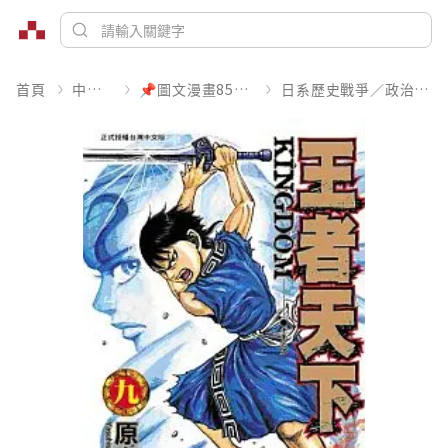
首頁
中文書
📌圖文漫畫85折起
日系歷史戰爭／政治宗教