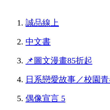
誠品線上
中文書
📌圖文漫畫85折起
日系戀愛故事／校園青
偶像宣言 5