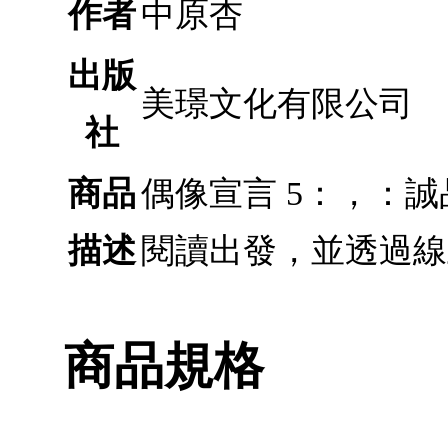
作者
中原杏
出版
美璟文化有限公司
社
商品
偶像宣言 5：，：
描述
閱讀出發，並透過線
商品規格