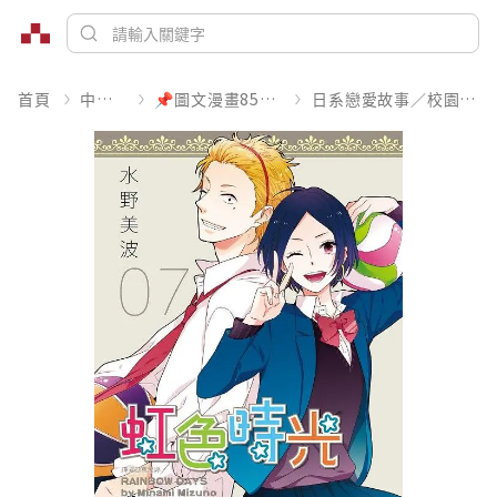
首頁
中文書
📌圖文漫畫85折起
日系戀愛故事／校園青春