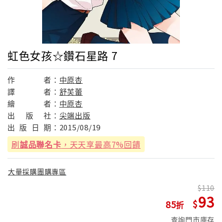
虹色女孩☆鑽石星路 7
作
者：
中原杏
譯
者：
舒芙蕾
繪
者：
中原杏
出
版
社：
尖端出版
出
版
日
期：
2015/08/19
刷
誠品聯名卡
，天天享最高7%回饋
大量採購團購專區
110
93
85
查詢門市庫存