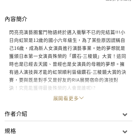
內容簡介
閃亮亮演藝圈奮鬥物語終於邁入衝擊不已的完結篇!!!小
日向虹架是12歲的國小六年級生，為了某些原因謊稱自
己16歲，成為新人女演員進行演藝事業。她的夢想就是
獲頒日本第一女演員殊榮的「鑽石‧三稜鏡」大賞！這同
時也是已經去天國、曾經也是女演員的母親的夢想。擁
有過人演技與才能的虹架順利晉級鑽石‧三稜鏡大賞的決
賽，要與既是對手又是好友的RIA展開宿命的演技對
決！究竟能獲得最後殊榮的人會是誰呢!?
展開看更多
作者介紹
規格