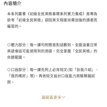
內容簡介
本系列叢書《初級全民英檢基礎系列實力養成》是專為
欲考「初級全民英檢」卻因英文程度尚需加強的讀者而
編寫的。
◎聽力部分：每一課均附簡易對話數則，全面涵蓋日常
英語會話可能使用到的用語，完全掌握「全民英檢」的
命題範圍。
◎口說部分：每一課先附上必背短文(如「自我介紹」、
「我的嗜好」等)，再依短文設計口說能力測驗模擬試
題。
◎閱讀部分：文章內容百分百仿真，解說甚為詳盡，全
展開看更多
面掃除讀者文法盲點，易學易懂。