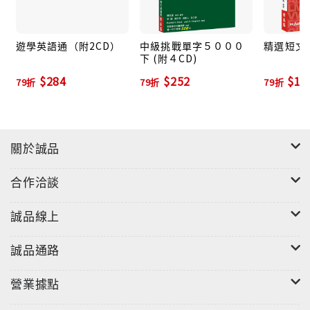
遊學英語通（附2CD）
中級挑戰單字５０００
精選短文
下 (附４CD)
$284
$252
$18
79折
79折
79折
關於誠品
合作洽談
誠品線上
誠品通路
營業據點