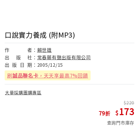
口說實力養成 (附MP3)
作
者：
賴世雄
出
版
社：
常春藤有聲出版有限公司
出
版
日
期：
2005/12/15
刷
誠品聯名卡
，天天享最高7%回饋
大量採購團購專區
220
173
79
查詢門市庫存