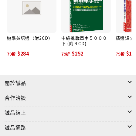
遊學英語通（附2CD）
中級挑戰單字５０００
精選短文
下 (附４CD)
$284
$252
$18
79折
79折
79折
關於誠品
合作洽談
誠品線上
誠品通路