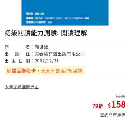
初級閱讀能力測驗: 閱讀理解
作
者：
賴世雄
出
版
社：
常春藤有聲出版有限公司
出
版
日
期：
2002/12/31
刷
誠品聯名卡
，天天享最高7%回饋
大量採購團購專區
200
158
79
查詢門市庫存