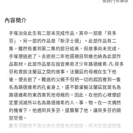
查詢門市庫存
內容簡介
手塚治虫此生有二部未完成作品，其中一部是「貝多
芬」，另一部的作品是「新浮士德」。此部作品有二
集，雖然有畫到第二集的部分結束，但故事尚未完成，
手塚便過逝了。去逝前二年他還親自到維也納為此部作
品取材。此部作品是在說音樂奇才少年路德維希‧凡‧貝多
芬和貴族法蘭茲之間的故事。法蘭茲的母親在生下他
後，便去逝了。難過的父親不但把一切的起因推到一隻
名為路德維希的孔雀身上，還不斷灌輸法蘭茲就是名為
路德維希的東西害死他母親的。因此，在他的心裡便認
定要消滅所以名為路德維希的人、事、物。在一次偶然
的機會下，他遇到貝多芬，還襲擊了他，讓貝多芬的頭
部受傷。
貝多芬雖然不是出身在很富有的家庭，但天生音感就很