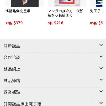
怪醫黑傑克畫集
マンガの描き方－似顏
海王子 2
繪から長編まで
$379
$216
$67
79折
9折
85折
關於誠品
合作洽談
誠品線上
誠品通路
營業據點
訂閱誠品線上電子報