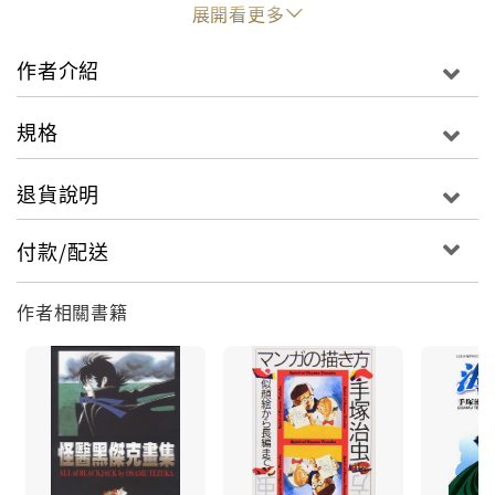
好的他，可以很容易把曲子練上手。於是，酗酒父親便
展開看更多
利 用他來賺錢。在一次偶然的機會中，貝多芬聽到了莫
札特的音樂後大受感動，於是便前往維也納想跟莫札特
作者介紹
學習樂曲。不過，忙碌的莫礼特無法給予貝多芬太多的
指導，再加上家鄉的母親重病，使得貝多芬不得不返鄉
規格
一趟。在母親過逝後，貝多芬便為負擔家中的經濟，而
開始當起貴族‧白朗寧家中的音樂老師。沒想到，貝多芬
退貨說明
和法蘭茲竟然都同時喜歡上了白朗寧家的大女兒，這
下，法蘭茲會用什麼樣的手段來對付貝多芬呢？
付款/配送
作者相關書籍