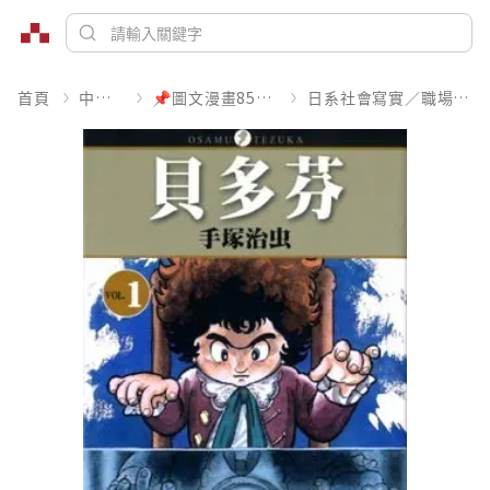
首頁
中文書
📌圖文漫畫85折起
日系社會寫實／職場職人