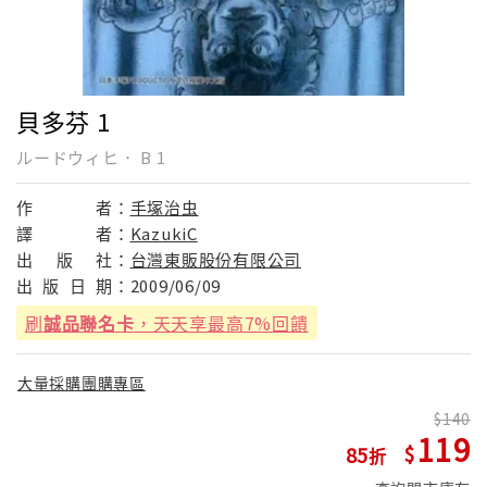
貝多芬 1
ルードウィヒ． B 1
作
者：
手塚治虫
譯
者：
KazukiC
出
版
社：
台灣東販股份有限公司
出
版
日
期：
2009/06/09
刷
誠品聯名卡
，天天享最高7%回饋
大量採購團購專區
140
119
85