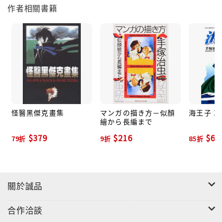
作者相關書籍
怪醫黑傑克畫集
マンガの描き方－似顏
海王子 2
繪から長編まで
$379
$216
$67
79折
9折
85折
關於誠品
合作洽談