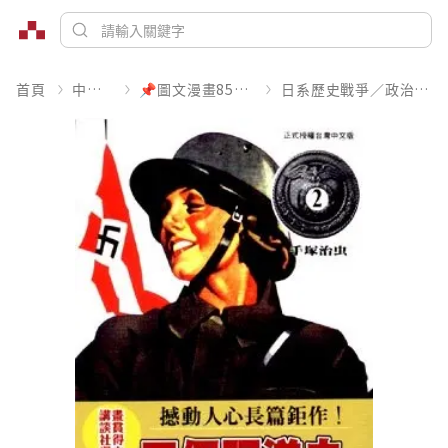
首頁
中文書
📌圖文漫畫85折起
日系歷史戰爭／政治宗教