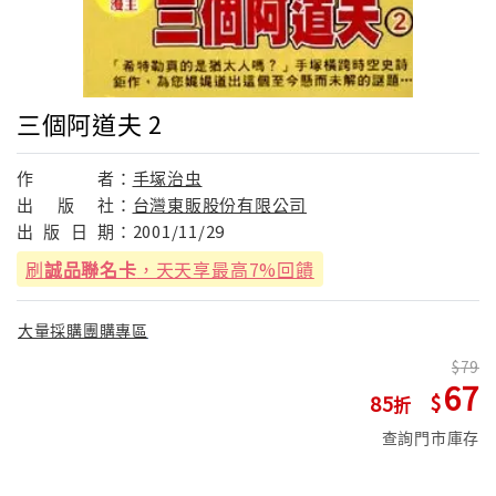
三個阿道夫 2
作
者：
手塚治虫
出
版
社：
台灣東販股份有限公司
出
版
日
期：
2001/11/29
刷
誠品聯名卡
，天天享最高7%回饋
大量採購團購專區
79
67
85
查詢門市庫存