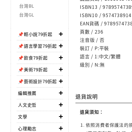
台灣BL
ISBN13 / 9789574738
台灣GL
ISBN10 / 9574738914
EAN貨碼 / 978957473
頁數 / 236
📌輕小說79折起
注音版 / 否
📌語言學習79折起
裝訂 / P:平裝
語言 / 1:中文/繁體
📌飲食79折起
級別 / N:無
📌美術79折起
📌藝術設計79折起
編輯推薦
退貨說明
人文史哲
退貨須知：
文學
依照消費者保護法的規
心理勵志