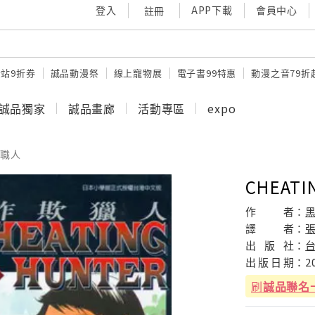
登入
APP下載
會員中心
註冊
站9折券
誠品動漫祭
線上寵物展
電子書99特惠
動漫之音79折
誠品獨家
誠品畫廊
活動專區
expo
職人
CHEAT
作
者：
譯
者：
出
版
社：
出
版
日
期：
2
刷
誠品聯名