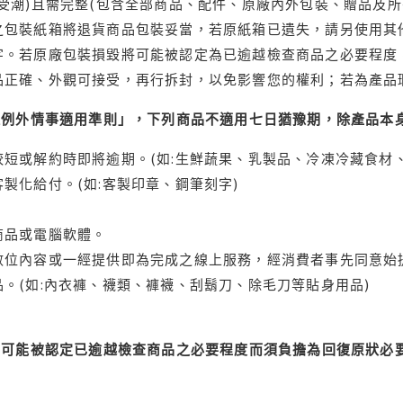
受潮)且需完整(包含全部商品、配件、原廠內外包裝、贈品及所
之包裝紙箱將退貨商品包裝妥當，若原紙箱已遺失，請另使用其
字。若原廠包裝損毀將可能被認定為已逾越檢查商品之必要程度，
品正確、外觀可接受，再行拆封，以免影響您的權利；若為產品
理例外情事適用準則」，下列商品不適用七日猶豫期，除產品本
短或解約時即將逾期。(如:生鮮蔬果、乳製品、冷凍冷藏食材、
製化給付。(如:客製印章、鋼筆刻字)
商品或電腦軟體。
位內容或一經提供即為完成之線上服務，經消費者事先同意始提
。(如:內衣褲、襪類、褲襪、刮鬍刀、除毛刀等貼身用品)
可能被認定已逾越檢查商品之必要程度而須負擔為回復原狀必要