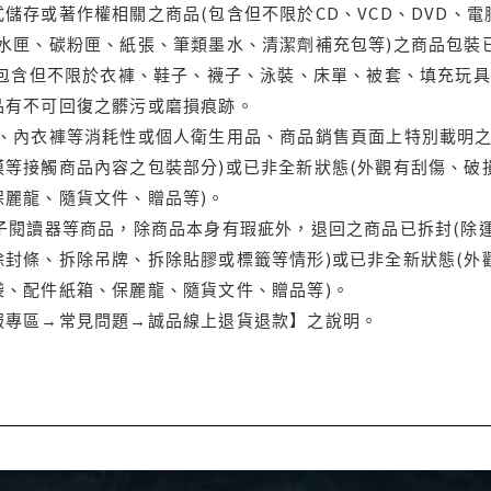
儲存或著作權相關之商品(包含但不限於CD、VCD、DVD、電
水匣、碳粉匣、紙張、筆類墨水、清潔劑補充包等)之商品包裝已
(包含但不限於衣褲、鞋子、襪子、泳裝、床單、被套、填充玩具
品有不可回復之髒污或磨損痕跡。
品、內衣褲等消耗性或個人衛生用品、商品銷售頁面上特別載明之
等接觸商品內容之包裝部分)或已非全新狀態(外觀有刮傷、破
保麗龍、隨貨文件、贈品等)。
電子閱讀器等商品，除商品本身有瑕疵外，退回之商品已拆封(除
封條、拆除吊牌、拆除貼膠或標籤等情形)或已非全新狀態(外
袋、配件紙箱、保麗龍、隨貨文件、贈品等)。
服專區→常見問題→誠品線上退貨退款】之說明。