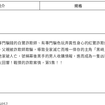
簡介
規格
專門騙錢的白鷺詐欺師、有專門騙色玩弄異性身心的紅鷺詐欺
。父親被詐欺師欺騙，導致全家滅亡而唯一倖存的主角「黑崎
他家破人亡，號稱幕後黑手的男人收購情報，進而成為一隻凶
大回響！戰慄的詐欺案情，第5集！！
5057