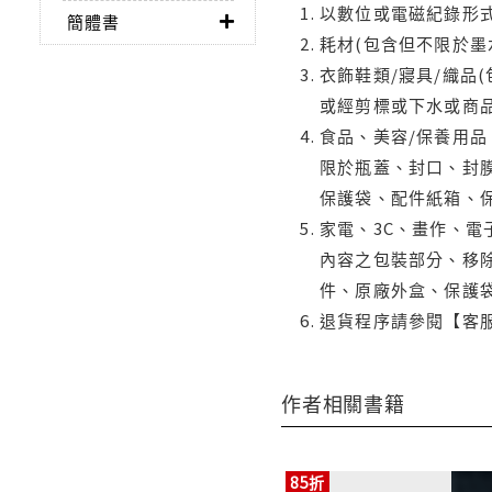
以數位或電磁紀錄形式
簡體書
耗材(包含但不限於墨
衣飾鞋類/寢具/織品
或經剪標或下水或商
食品、美容/保養用
限於瓶蓋、封口、封膜
保護袋、配件紙箱、
家電、3C、畫作、
內容之包裝部分、移除
件、原廠外盒、保護
退貨程序請參閱【客
作者相關書籍
85折