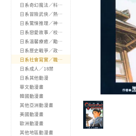
日系奇幻魔法／科幻冒險
日系冒險武俠／熱血運動
日系驚悚推理／神怪靈異
日系戀愛故事／校園青春
日系溫馨療癒／勵志搞笑
日系歷史戰爭／政治宗教
日系社會寫實／職場職人
日系成人／18禁
日系其他動漫
華文動漫畫
韓國動漫畫
其他亞洲動漫畫
美國動漫畫
歐洲動漫畫
其他地區動漫畫