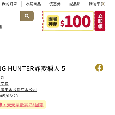
我的訂單
收藏商品
優惠券
誠品點
購物車(
)
0
起
ING HUNTER詐欺獵人 5
黑丸
張文俊
台灣東販股份有限公司
005/06/23
卡
，天天享最高7%回饋