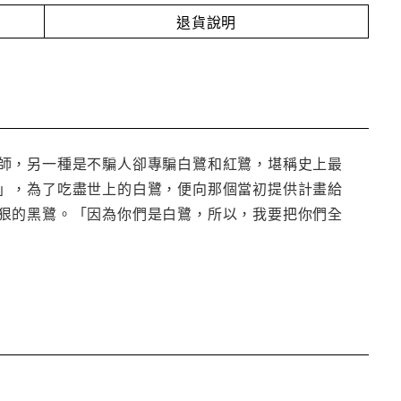
退貨說明
師，另一種是不騙人卻專騙白鷺和紅鷺，堪稱史上最
」，為了吃盡世上的白鷺，便向那個當初提供計畫給
狠的黑鷺。「因為你們是白鷺，所以，我要把你們全