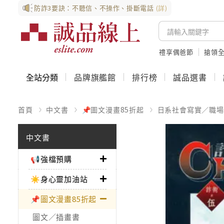
防詐3要訣：不聽信、不操作、掛斷電話
(詳)
禮享偶爸節
搶領全
全站分類
品牌旗艦館
排行榜
誠品選書
首頁
中文書
📌圖文漫畫85折起
日系社會寫實／職場
中文書
📢強檔預購
☀️身心靈加油站
📌圖文漫畫85折起
圖文／插畫書