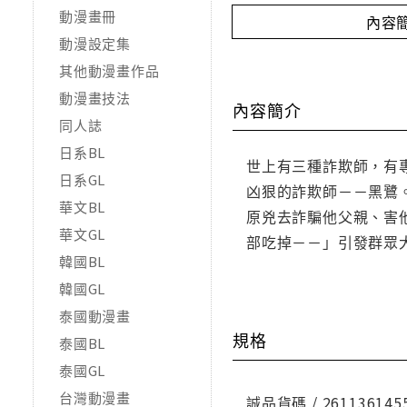
動漫畫冊
內容
動漫設定集
其他動漫畫作品
動漫畫技法
內容簡介
同人誌
日系BL
世上有三種詐欺師，有
日系GL
凶狠的詐欺師－－黑鷺
華文BL
原兇去詐騙他父親、害
華文GL
部吃掉－－」引發群眾
韓國BL
韓國GL
泰國動漫畫
規格
泰國BL
泰國GL
台灣動漫畫
誠品貨碼 / 261136145