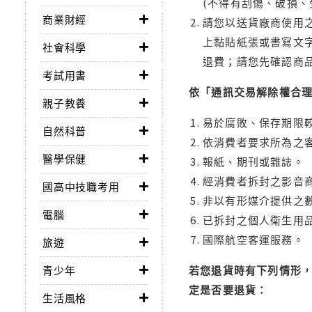
(不得有刮傷、破損、
商業財經
請您以送貨廠商使用
上黏貼紙張或書寫文
社會科學
退費；請您先確認商
考試用書
依「通訊交易解除權合
親子教養
易於腐敗、保存期限較
自然科普
依消費者要求所為之客
醫學保健
報紙、期刊或雜誌。
經消費者拆封之影音
國高中技職考用
非以有形媒介提供之數
電腦
已拆封之個人衛生用品
國際航空客運服務。
旅遊
青少年
若您退貨時有下列情形，
定是否要退貨：
生活風格