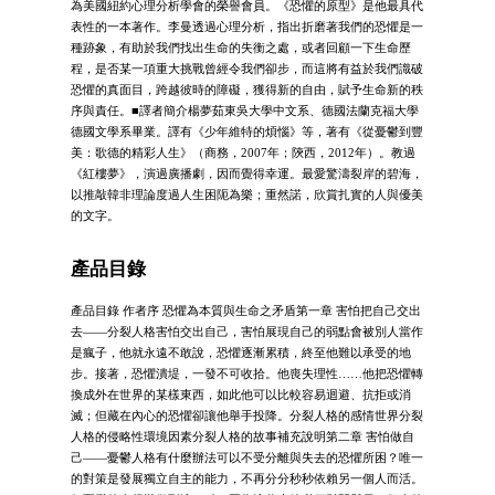
為美國紐約心理分析學會的榮譽會員。《恐懼的原型》是他最具代
表性的一本著作。李曼透過心理分析，指出折磨著我們的恐懼是一
種跡象，有助於我們找出生命的失衡之處，或者回顧一下生命歷
程，是否某一項重大挑戰曾經令我們卻步，而這將有益於我們識破
恐懼的真面目，跨越彼時的障礙，獲得新的自由，賦予生命新的秩
序與責任。■譯者簡介楊夢茹東吳大學中文系、德國法蘭克福大學
德國文學系畢業。譯有《少年維特的煩惱》等，著有《從憂鬱到豐
美：歌德的精彩人生》（商務，2007年；陝西，2012年）。教過
《紅樓夢》，演過廣播劇，因而覺得幸運。最愛驚濤裂岸的碧海，
以推敲韓非理論度過人生困阨為樂；重然諾，欣賞扎實的人與優美
的文字。
產品目錄
產品目錄 作者序 恐懼為本質與生命之矛盾第一章 害怕把自己交出
去——分裂人格害怕交出自己，害怕展現自己的弱點會被別人當作
是瘋子，他就永遠不敢說，恐懼逐漸累積，終至他難以承受的地
步。接著，恐懼潰堤，一發不可收拾。他喪失理性……他把恐懼轉
換成外在世界的某樣東西，如此他可以比較容易迴避、抗拒或消
滅；但藏在內心的恐懼卻讓他舉手投降。分裂人格的感情世界分裂
人格的侵略性環境因素分裂人格的故事補充說明第二章 害怕做自
己——憂鬱人格有什麼辦法可以不受分離與失去的恐懼所困？唯一
的對策是發展獨立自主的能力，不再分分秒秒依賴另一個人而活。