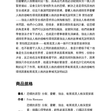
但憂鬱的人很難做到這一點，因為這代表他必須鬆開與另一個人的
緊密連結，這會立刻引發他對失去的恐懼。解決之道是尋找其他的
安全感來源，但這只會讓問題變得更糟。憂鬱人格的感情世界憂鬱
人格的侵略性環境因素憂鬱人格的故事補充說明第三章 害怕改變
——強迫人格對安全感的需求排山倒海般強烈，是強迫人格者的根
本問題。他們小心謹慎、想很多、著重目標與長遠的計畫。從恐懼
的角度來看，我們可以說他們害怕風險、改變與消逝。他們就像要
學會游泳才肯下水的人，也就是什麼事都要先演練過。強迫人格的
感情世界強迫人格的侵略性環境因素強迫人格的故事補充說明第四
章 害怕既定的規律——歇斯底里人格一個不打算接受規律與規
範，也不願遵守人與人之間的遊戲規則的人，會是什麼樣子呢？他
像是生活在橡皮世界裡，這個世界表面看來隨興、有彈性，但朝令
夕改，反正他也沒有要嚴格遵守的，總是找得到脫身的法子。因果
關係只存在於自然界，他還沒準備好要接受，或者也許它此時此地
剛好起不了作用。歇斯底里人格的感情世界歇斯底里人格的侵略性
環境因素歇斯底里人格的故事補充說明結語
商品規格
書名 /
恐懼的原型: 分裂、憂鬱、強迫、歇斯底里人格深度探索
作者 /
Fritz Riemann
恐懼的原型: 分裂、憂鬱、強迫、歇斯底里人格深度探
索：德國心理學經典，銷售超過百萬冊，15國語言授權