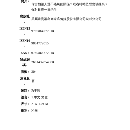
簡介 /
你害怕讓人透不過氣的關係？或者時時恐懼會被拋棄？
你對日復一日的生
出版社
英屬蓋曼群島商家庭傳媒股份有限公司城邦分公司
/
ISBN13
9789864772018
/
ISBN10
9864772015
/
EAN /
9789864772018
誠品26
2681437854008
碼 /
頁數 /
304
注音版
否
/
裝訂 /
P:平裝
語言 /
1:中文 繁體
尺寸 /
21X14.8CM
級別 /
N:無