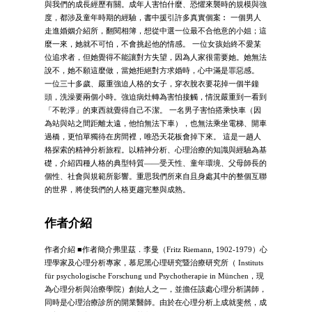
與我們的成長經歷有關。成年人害怕什麼、恐懼來襲時的規模與強
度，都涉及童年時期的經驗，書中援引許多真實個案︰ 一個男人
走進婚姻介紹所，翻閱相簿，想從中選一位最不合他意的小姐；這
麼一來，她就不可怕，不會挑起他的情感。 一位女孩始終不愛某
位追求者，但她覺得不能讓對方失望，因為人家很需要她。她無法
說不，她不願這麼做，當她拒絕對方求婚時，心中滿是罪惡感。
一位三十多歲、嚴重強迫人格的女子，穿衣脫衣要花掉一個半鐘
頭，洗澡要兩個小時。強迫病灶轉為害怕接觸，情況嚴重到一看到
「不乾淨」的東西就覺得自己不潔。 一名男子害怕搭乘快車（因
為站與站之間距離太遠，他怕無法下車），也無法乘坐電梯、開車
過橋，更怕單獨待在房間裡，唯恐天花板會掉下來。 這是一趟人
格探索的精神分析旅程。以精神分析、心理治療的知識與經驗為基
礎，介紹四種人格的典型特質——受天性、童年環境、父母師長的
個性、社會與規範所影響。重思我們所來自且身處其中的整個互聯
的世界，將使我們的人格更趨完整與成熟。
作者介紹
作者介紹 ■作者簡介弗里茲．李曼（Fritz Riemann, 1902-1979）心
理學家及心理分析專家，慕尼黑心理研究暨治療研究所（ Instituts
für psychologische Forschung und Psychotherapie in München，現
為心理分析與治療學院）創始人之一，並擔任該處心理分析講師，
同時是心理治療診所的開業醫師。由於在心理分析上成就斐然，成