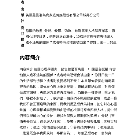
者
出
版
英屬蓋曼群島商家庭傳媒股份有限公司城邦分公司
社
商
恐懼的原型: 分裂、憂鬱、強迫、歇斯底里人格深度探索：德
品
國心理學經典，銷售超過百萬冊，15國語言授權你害怕讓人
描
透不過氣的關係？或者時時恐懼會被拋棄？你對日復一日的生
述
內容簡介
內容簡介 德國心理學經典，銷售超過百萬冊，15國語言授權 你害
怕讓人透不過氣的關係？或者時時恐懼會被拋棄？ 你對日復一日
的生活感到徬徨？或者對改變感到不安？ 本書帶你發掘心頭烏雲
密布的原因，陪你在心理上重返現場， 瞭解與接納恐懼，對舊傷
做適當彌補，勇氣與力量將再度萌生。 恐懼是一種警訊，暗示我
們「哪裡不對勁了」，或許是一個我們不願經歷的處境，或是一樣
我們不曾正面迎戰的東西，而我們用恐懼做為封條，把它封在心靈
角落。心理學權威李曼醫師由恐懼的根源符應出四種人格，從中我
們可以理解內心的拉扯，尋找自我與人際調解的契機： 分裂（害
怕失去自我，避免與人往來）；憂鬰（害怕分離與孤獨，落得百般
依賴）；強迫（害怕改變與消逝，守著熟悉的事物）；歇斯底里
（逃避既定事實與規範，專斷自為）。 每個恐懼都有一個前身，