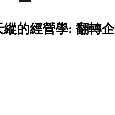
縱的經營學: 翻轉