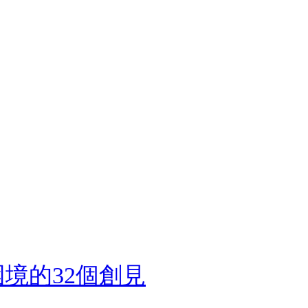
境的32個創見