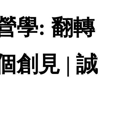
學: 翻轉
創見 | 誠