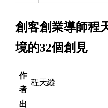
創客創業導師程天
境的32個創見
作
程天縱
者
出