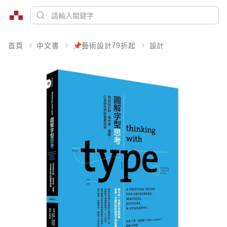
首頁
中文書
📌藝術設計79折起
設計