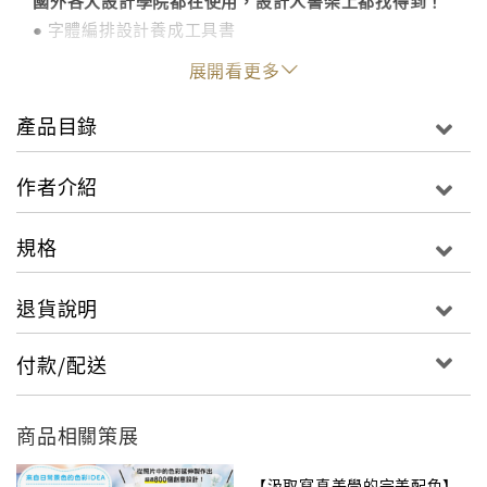
國外各大設計學院都在使用，設計人書架上都找得到！
● 字體編排設計養成工具書
● 四平八穩、清晰易懂
展開看更多
● 簡約卻結構紮實
● 適合隨手翻閱
產品目錄
● 反映字體編排設計的各種面向：包括書的歷史、理
論、與創意
作者介紹
● 從印刷紙張到發光螢幕、是涵蓋各種視覺設計媒體的
書
規格
《圖解字型思考》由三個單元組成：字母（letter）、
退貨說明
文本（text）、和網格（grid），從最基本的字母樣式
開始，一直談到將文字融入條理一致的內容主體、以及
付款/配送
可靈活變動的系統當中。每一單元的開頭都有一篇敘事
性的短文，探討在各種媒體上影響字體編排設計的文化
性與理論性議題。緊接在短文之後的範例，除了展示字
商品相關策展
體編排設計「如何」架構之外，同時也說明「為什麼」
的理由，以證明設計的慣例有其功能與文化的基礎。在
【汲取寫真美學的完美配色】