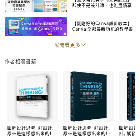
即使不是設計師，也能盡情享
這本書裡，設計實務的範例一一展現出字體編排系統的
受
彈性－－而其中的規則（幾乎）全都是可以打破的。
【剛剛好的Canva設計教本】
Canva 全部最新功能的教學書
『《圖解字型思考》在二○○四年首次出版，問世不久便
被公認為必備的設計工具書。最新增訂版增加了四十八
展開看更多
頁的全新內容與數十張插圖，帶給讀者更多精彩的案
例、令人大開眼界的演示、以及增益功力的實作練
作者相關書籍
習。』
圖解設計思考: 好設計,
圖解設計思考: 好設計,
圖解設計故
原來是這樣想出來的!
原來是這樣想出來的!
計, 觸
(長銷十年典藏版)
喜和信任