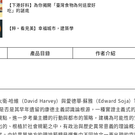
【下港好料】為你揭開「臺灣食物為何這麼好
吃」的謎底
【粹。看見美】幸福城市，建築學
產品目錄
作者介紹
哈維（David Harvey）與愛德華‧蘇雅（Edward So
間範疇是否是其早年遺留的康德主義認識論根源，一種實證主義
，進一步考量主體的行動與都市的策略，建構為可能性的空間（spac
出的、根植於社會規範之中，有政治與歷史異常意義的理論概
突。由於異質地方的理論範疇是選集中不同論文一再出現的空