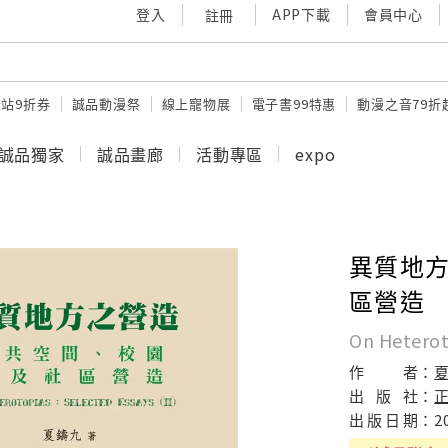
登入
APP下載
會員中心
註冊
站9折券
誠品動漫祭
線上寵物展
電子書99特惠
動漫之音79折
誠品獨家
誠品畫廊
活動專區
expo
異質地方
區營造
On Heteroto
作
者：
出
版
社：
出
版
日
期：
2