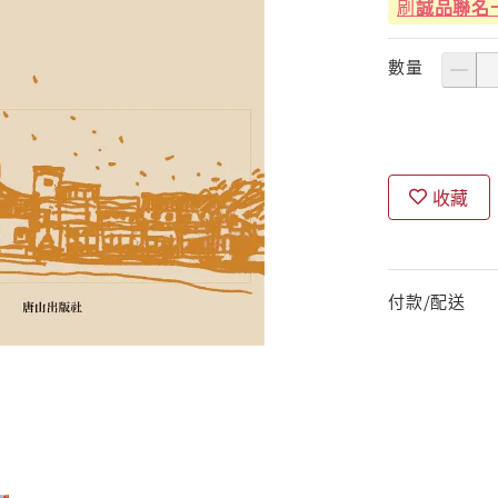
刷
誠品聯名
數量
收藏
付款/配送