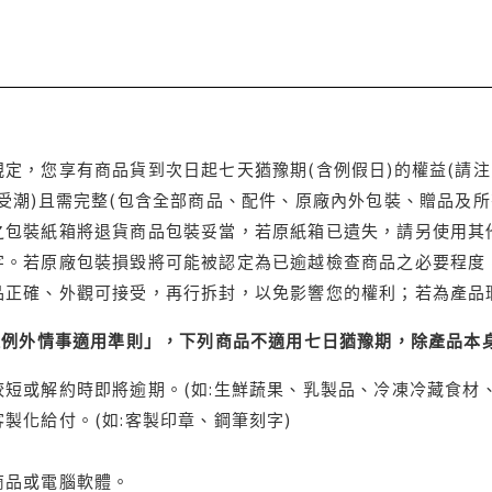
定，您享有商品貨到次日起七天猶豫期(含例假日)的權益(請
受潮)且需完整(包含全部商品、配件、原廠內外包裝、贈品及所
之包裝紙箱將退貨商品包裝妥當，若原紙箱已遺失，請另使用其
字。若原廠包裝損毀將可能被認定為已逾越檢查商品之必要程度，
品正確、外觀可接受，再行拆封，以免影響您的權利；若為產品
理例外情事適用準則」，下列商品不適用七日猶豫期，除產品本
短或解約時即將逾期。(如:生鮮蔬果、乳製品、冷凍冷藏食材、
製化給付。(如:客製印章、鋼筆刻字)
商品或電腦軟體。