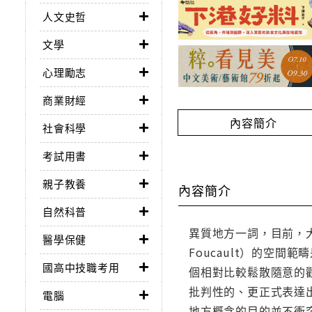
人文史哲
文學
心理勵志
商業財經
內容簡介
社會科學
考試用書
親子教養
內容簡介
自然科普
異質地方一詞，目前，大衛‧
醫學保健
Foucault）的空
國高中技職考用
個相對比較鬆散隨意的觀點
批判性的、更正式表達
電腦
地方概念的目的並不衝