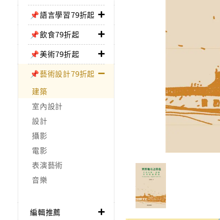
📌語言學習79折起
📌飲食79折起
📌美術79折起
📌藝術設計79折起
建築
室內設計
設計
攝影
電影
表演藝術
音樂
編輯推薦