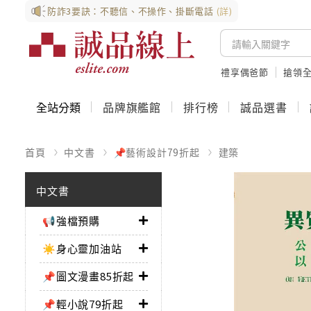
防詐3要訣：不聽信、不操作、掛斷電話
(詳)
禮享偶爸節
搶領全
全站分類
品牌旗艦館
排行榜
誠品選書
首頁
中文書
📌藝術設計79折起
建築
中文書
📢強檔預購
☀️身心靈加油站
📌圖文漫畫85折起
📌輕小說79折起