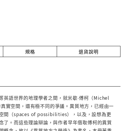
規格
退貨說明
ja）等英語世界的地理學者之間，就米歇‧傅柯（Michel
式的真實空間，還有極不同的爭議。異質地方，已經由一
es of possibilities），以及，設想為更
念了。而這些理論辯論，與作者早年借取傅柯的異質
間概念，故以《異質地方之營造》為書名，本冊著重