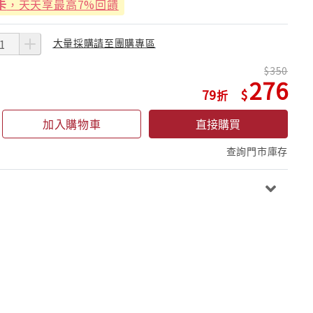
卡
，天天享最高7%回饋
大量採購請至團購專區
350
276
79
加入購物車
直接購買
查詢門市庫存