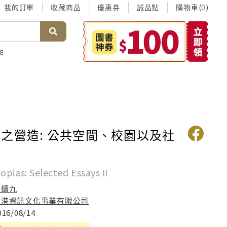
我的訂單
收藏商品
優惠券
誠品點
購物車(
)
0
起
之營造: 公共空間、校園以及社
pias: Selected Essays II
夏鑄九
正港資訊文化事業有限公司
016/08/14