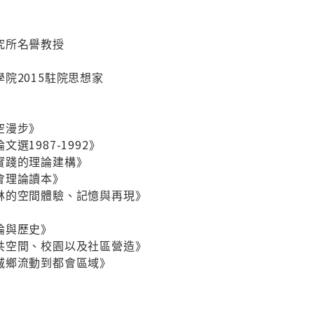
究所名譽教授
院2015駐院思想家
空漫步》
選1987-1992》
實踐的理論建構》
會理論讀本》
林的空間體驗、記憶與再現》
論與歷史》
共空間、校園以及社區營造》
城鄉流動到都會區域》