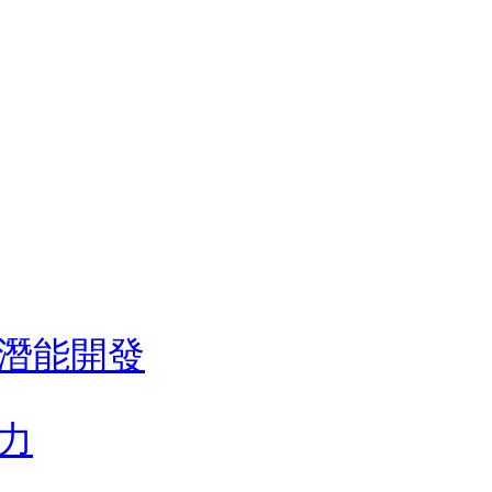
潛能開發
力