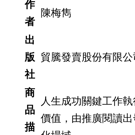
作
陳梅雋
者
出
版
貿騰發賣股份有限公
社
商
人生成功關鍵工作執
品
價值，由推廣閱讀出
描