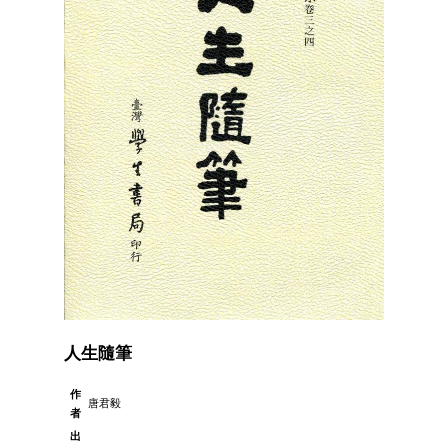
人生隨筆
作
唐君毅
者
出