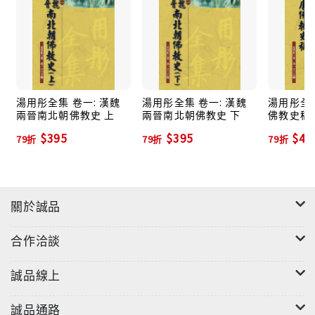
湯用彤全集 卷一: 漢魏
湯用彤全集 卷一: 漢魏
湯用彤全集
兩晉南北朝佛教史 上
兩晉南北朝佛教史 下
佛教史稿
$395
$395
$43
79折
79折
79折
關於誠品
合作洽談
誠品線上
誠品通路