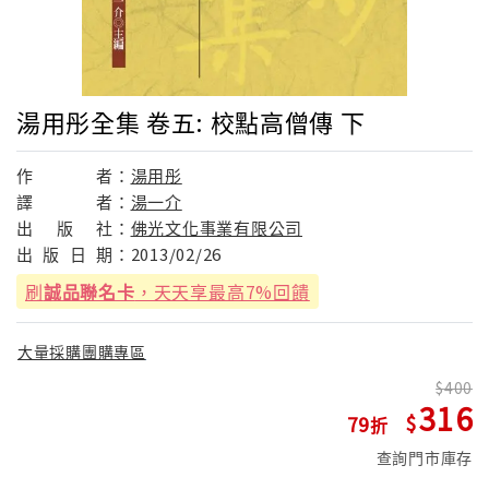
湯用彤全集 卷五: 校點高僧傳 下
作
者：
湯用彤
譯
者：
湯一介
出
版
社：
佛光文化事業有限公司
出
版
日
期：
2013/02/26
刷
誠品聯名卡
，天天享最高7%回饋
大量採購團購專區
400
316
79
查詢門市庫存