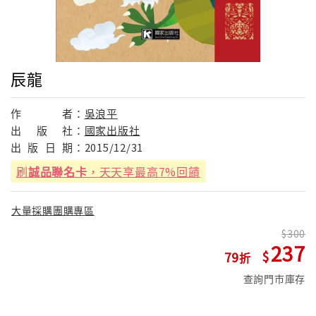
辰龍
作
者：
吳浪平
出
版
社：
國家出版社
出
版
日
期：
2015/12/31
刷
誠品聯名卡
，天天享最高7%回饋
大量採購團購專區
300
237
79
查詢門市庫存