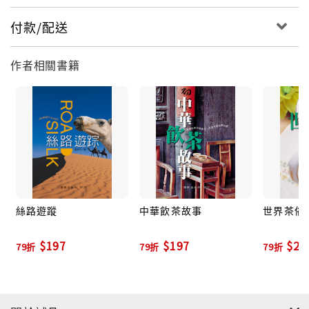
付款/配送
作者相關書籍
絲路遊蹤
中華飲茶故事
世界茶俗
$197
$197
$22
79折
79折
79折