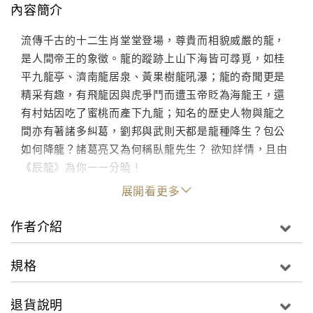
內容簡介
流傳千古的十二生肖堂堂登場，尊貴而相貌威嚴的龍，
是人間帝王的象徵。龍的蹤跡上山下海皆可尋覓，如桂
平九龍亭、濟南龍居泉、黃果樹龍吼瀑；龍的奇聞更是
精采有趣，有飛龍因與虎爭鬥而遭玉帝貶為海龍王，還
有村姑因吃了蜜桃而產下九龍；知名的歷史人物與龍之
間亦有著諸多糾葛，劉邦與武則天都是龍種降生？包公
如何降龍？諸葛亮又為何稱臥龍先生？ 欲知詳情，且由
《辰龍》為你一一分曉！
展開看更多
作者介紹
規格
退貨說明