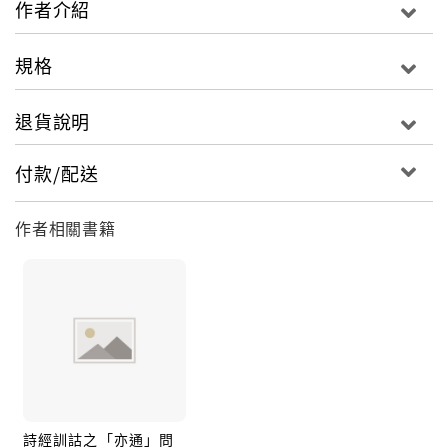
作者介紹
附錄六篇，首二篇談孔子學說；次三篇存師友因緣；末
篇〈掙扎與堅持〉，為作者自述求學、教書的一段心路
規格
歷程，具有自我省察的用意。
退貨說明
付款/配送
作者相關書籍
詩經訓詁之「亦通」問