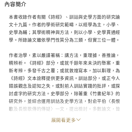
內容簡介
本書收錄作者有關《詩經》、訓詁與史學方面的研究論
文十九篇。作者的學術研究範疇，以經學為主，小學、
史學為輔；其學術精神與方法，則以小學、史學貫通經
學。所錄論文雖依學門性質分為三類，但實三位一體。
作者治學，素以嚴謹著稱：講方法，重理據，善推論，
精辨析。《詩經》部分，或就千餘年來未決的懸案，重
新考辨，多發千古之覆；或就敦煌寫本，加以斠理，為
《詩經》文本詮釋提供更多資訊。訓詁部分，或正今人
錯誤觀念及認知之失，或對前人訓詁實踐的批評，或探
討虛字的研究方法。史學部分，除著重《竹書紀年》的
研究外，並綜合運用訓詁及史學方法，對俞平伯〈長恨
歌及長恨歌傳的傳疑〉一文，提出檢討。多數論文，皆
能就方法論角度，提出研究之道，所以，也無異是一本
展開看更多
「經史研究方法實踐」論文集。