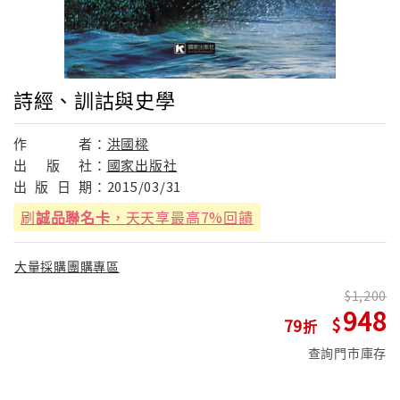
詩經、訓詁與史學
作
者：
洪國樑
出
版
社：
國家出版社
出
版
日
期：
2015/03/31
刷
誠品聯名卡
，天天享最高7%回饋
大量採購團購專區
1,200
948
79
查詢門市庫存