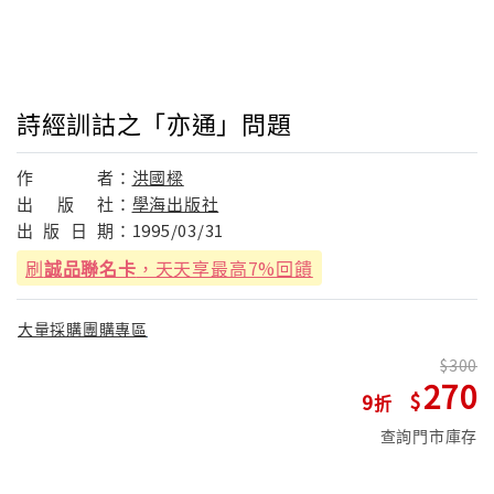
詩經訓詁之「亦通」問題
作
者：
洪國樑
出
版
社：
學海出版社
出
版
日
期：
1995/03/31
刷
誠品聯名卡
，天天享最高7%回饋
大量採購團購專區
300
270
9
查詢門市庫存