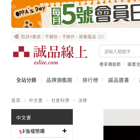
防詐3要訣：不聽信、不操作、掛斷電話
(詳)
禮享偶爸節
圖書全
全站分類
品牌旗艦館
排行榜
誠品選書
首頁
中文書
社會科學
法律
中文書
📢強檔預購