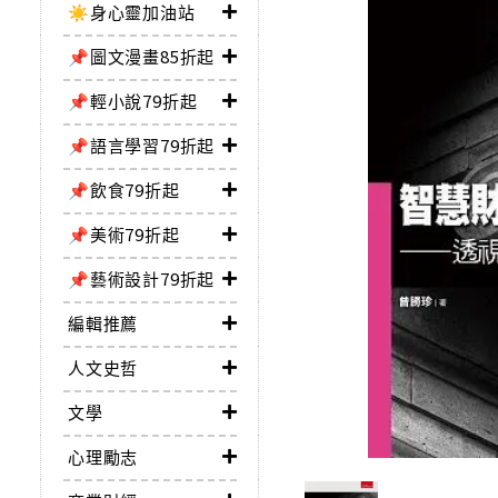
☀️身心靈加油站
📌圖文漫畫85折起
📌輕小說79折起
📌語言學習79折起
📌飲食79折起
📌美術79折起
📌藝術設計79折起
編輯推薦
人文史哲
文學
心理勵志