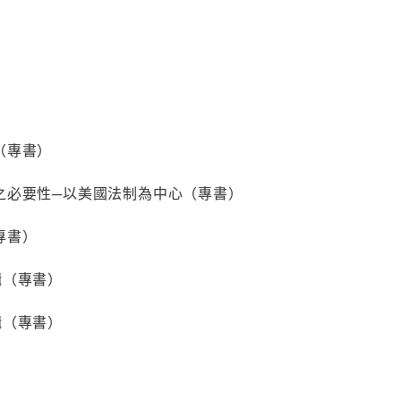
（專書）
之必要性─以美國法制為中心（專書）
專書）
輯（專書）
輯（專書）