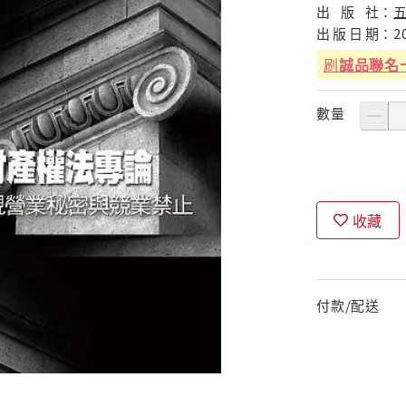
出
版
社：
出
版
日
期：
2
刷
誠品聯名
數量
收藏
付款/配送