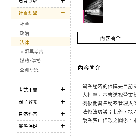
商業財經
社會科學
社會
政治
內容簡介
法律
人類與考古
媒體/傳播
內容簡介
亞洲研究
營業秘密的保障是目前
考試用書
大打擊，本書透視營業
親子教養
例攸關營業秘密管理與
法修法芻議；此外，探
自然科普
競業禁止條款之關係。
醫學保健