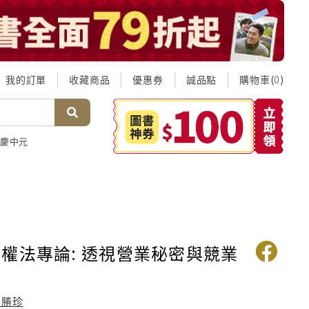
我的訂單
收藏商品
優惠券
誠品點
購物車(
)
0
慶中元
權法專論: 透視營業秘密與競業
曾勝珍