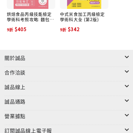
烘焙食品丙級技能檢定
中式米食加工丙級檢定
學術科考照攻略: 麵包、
學術科大全 (第2版)
蛋糕、餅乾
$405
$342
9折
9折
關於誠品
合作洽談
誠品線上
誠品通路
營業據點
訂閱誠品線上電子報