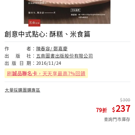
創意中式點心: 酥糕、米食篇
作
者：
陳春容/ 鄭嘉慶
出
版
社：
五南圖書出版股份有限公司
出
版
日
期：
2016/11/24
刷
誠品聯名卡
，天天享最高7%回饋
大量採購團購專區
300
237
79
查詢門市庫存