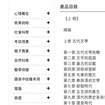
產品目錄
心理勵志
【上 冊】
商業財經
緒論
社會科學
上卷 古代文學
考試用書
親子教養
第一章 古代文學烏瞰
第二章 文字的起源
自然科普
第三章 最古的記載
第四章 詩經與楚辭
醫學保健
第五章 先秦的散文
國高中技職考用
第六章 秦與漢初文學
第七章 辭賦時代
電腦
第八章 五言詩的產生
第九章 漢代的歷史家與
旅遊
第十章 建安時代