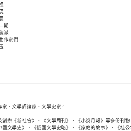
祖
現
展
二期
陵派
曲作家們
玉
作家、文學評論家、文學史家。
及創辦《新社會》、《文學周刊》、《小說月報》等多份刊物
中國文學史》、《俄國文學史略》、《家庭的故事》、《桂公