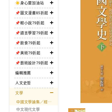
☀️身心靈加油站
📌圖文漫畫85折起
📌輕小說79折起
📌語言學習79折起
📌飲食79折起
📌美術79折起
📌藝術設計79折起
編輯推薦
人文史哲
文學
中國文學論集／經典作品
中文現代文學