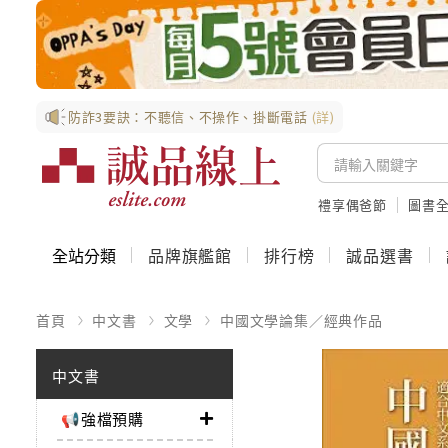
防詐3要訣：不聽信、不操作、掛斷電話
(詳)
禮享偶爸節
圖書全
全站分類
品牌旗艦館
排行榜
誠品選書
首頁
中文書
文學
中國文學論集／經典作品
中文書
📢強檔預購