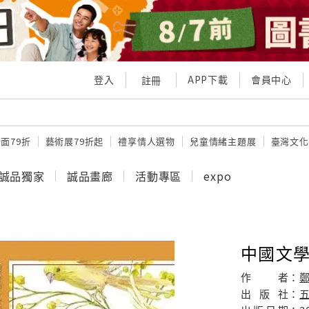
登入
APP下載
會員中心
註冊
面79折
藝術展79折起
禮享情人選物
兒童情緒主題展
臺灣文化
誠品獨家
誠品畫廊
活動專區
expo
中國文學
作
者：
出
版
社：