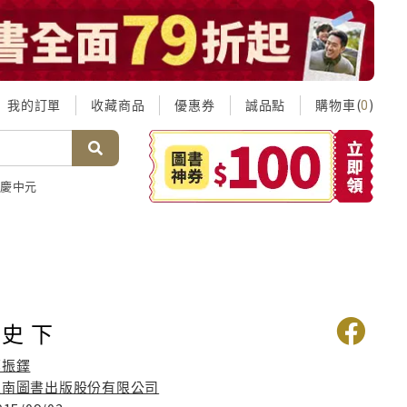
我的訂單
收藏商品
優惠券
誠品點
購物車(
)
0
慶中元
史 下
鄭振鐸
五南圖書出版股份有限公司