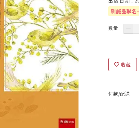
出
版
日
期：
2
刷
誠品聯名
數量
收藏
付款/配送