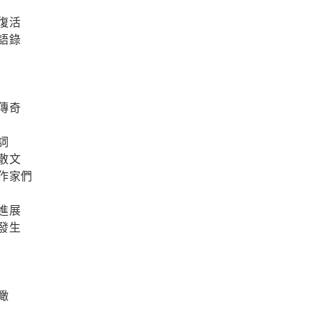
復活
語錄
傳奇
詞
散文
作家們
進展
發生
瞰