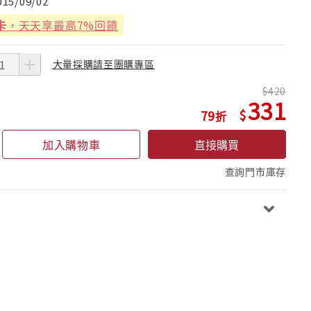
015/09/02
卡
，天天享最高7%回饋
大量採購請至團購專區
420
331
79
加入購物車
直接購買
查詢門市庫存