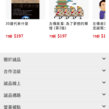
30歲代表什麼
左傳故事: 為了夢想的輝
左傳故事:
煌 (第2版)
忠誠衛士 
$197
$197
$15
79折
79折
79折
關於誠品
合作洽談
誠品線上
誠品通路
營業據點