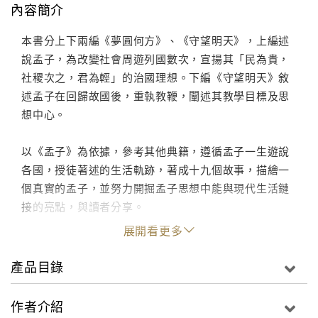
內容簡介
本書分上下兩編《夢圓何方》、《守望明天》，上編述
說孟子，為改變社會周遊列國數次，宣揚其「民為貴，
社稷次之，君為輕」的治國理想。下編《守望明天》敘
述孟子在回歸故國後，重執教鞭，闡述其教學目標及思
想中心。
以《孟子》為依據，參考其他典籍，遵循孟子一生遊說
各國，授徒著述的生活軌跡，著成十九個故事，描繪一
個真實的孟子，並努力開掘孟子思想中能與現代生活鏈
接的亮點，與讀者分享。
展開看更多
產品目錄
作者介紹