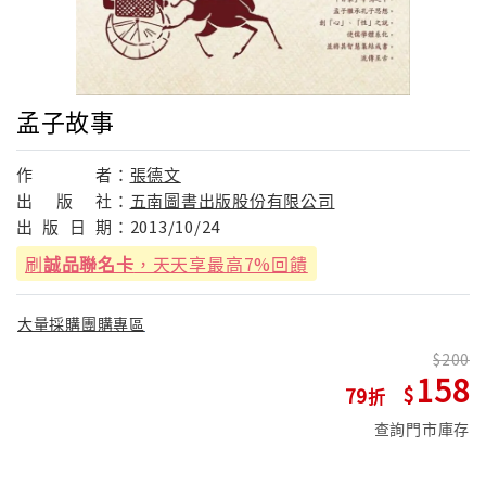
孟子故事
作
者：
張德文
出
版
社：
五南圖書出版股份有限公司
出
版
日
期：
2013/10/24
刷
誠品聯名卡
，天天享最高7%回饋
大量採購團購專區
200
158
79
查詢門市庫存