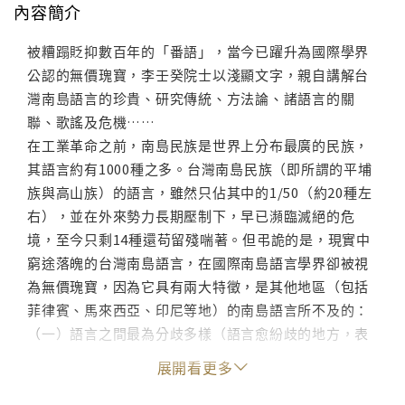
內容簡介
被糟蹋貶抑數百年的「番語」，當今已躍升為國際學界
公認的無價瑰寶，李壬癸院士以淺顯文字，親自講解台
灣南島語言的珍貴、研究傳統、方法論、諸語言的關
聯、歌謠及危機……
在工業革命之前，南島民族是世界上分布最廣的民族，
其語言約有1000種之多。台灣南島民族（即所謂的平埔
族與高山族）的語言，雖然只佔其中的1/50（約20種左
右），並在外來勢力長期壓制下，早已瀕臨滅絕的危
境，至今只剩14種還苟留殘喘著。但弔詭的是，現實中
窮途落魄的台灣南島語言，在國際南島語言學界卻被視
為無價瑰寶，因為它具有兩大特徵，是其他地區（包括
菲律賓、馬來西亞、印尼等地）的南島語言所不及的：
（一）語言之間最為分歧多樣（語言愈紛歧的地方，表
示它時代的縱深愈長。換言之，台灣很有可能是南島民
展開看更多
族的祖居地，古南島民族很可能是從台灣擴散出去
的）；（二）保存許多古語的特徵。因此，國際上各派