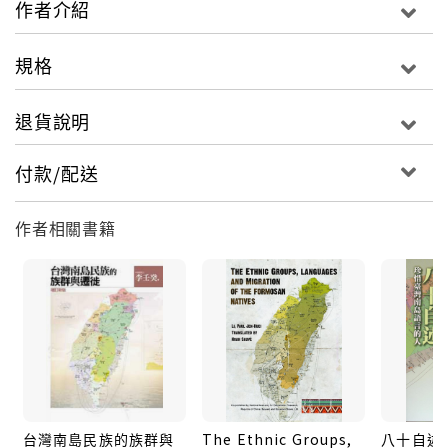
作者介紹
理論的建立、比較與辯駁，以及古南島語的構擬，都必
須以台灣南島語言為依據，一定得引用和參考台灣南島
規格
語言的資料和現象。
台灣南島語言過去幾千年都沒有文字記錄，直到十七世
退貨說明
紀荷蘭傳教士到台灣來以後，才為西拉雅和法佛朗
（Favorlang）兩種平埔族語言留下珍貴的文獻資料。
付款/配送
從明鄭王朝到清代，二百多年間並沒有留下多少語言資
料。直至日治時期，才由小川尚義開啟台灣南島語言的
作者相關書籍
研究大門，之後陸續有淺井惠倫、土田滋等人的投入。
畢生鑽研台灣南島語言的中研院院士李壬癸，正是當前
此一領域最具代表性的學者，本書收錄了他近年來的十
餘篇文章，可以代表其較近和較新的看法。李院士針對
台灣南島語言的重要性、研究傳統、方法論、諸語言的
關聯、歌謠及危機等議題，一一提出了權威性的看法。
這些見解都曾以英文發表在國際知名的期刊上，得到國
際學界的高度重視與討論，現經由作者本人親自改寫，
台灣南島民族的族群與
The Ethnic Groups,
八十自述:
以較淺顯易懂的中文呈現在讀者面前。