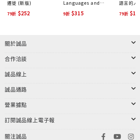
遷徙 (新版)
Languages and
語言的人
閱讀這些文章，我們既能看見奔走各地，搶救採集一息
Migration of the
$252
$315
$19
79折
9折
79折
尚存的瀕危語言，比較研究彼此關聯的研究者身影，也
Formosan Natives
能體會跨海整理編輯小川、淺井、史蒂瑞等人的研究遺
產，並與現今的資料分析比對，積極融新匯舊的學術傳
承苦心。這本兼具學術價值與科普教育的書籍之所以取
關於誠品
名「珍惜台灣南島語言」，就是希望讀者能經由認識台
灣南島語言，懂得珍重疼惜此一國際學界公認最珍貴的
合作洽談
台灣文化資產，並為保存延續這塊島嶼的古老言語共盡
心力。
誠品線上
誠品通路
營業據點
訂閱誠品線上電子報
關注誠品