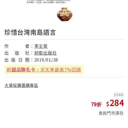
珍惜台灣南島語言
作
者：
李壬癸
出
版
社：
前衛出版社
出
版
日
期：
2010/01/28
刷
誠品聯名卡
，天天享最高7%回饋
大量採購團購專區
360
284
79
查詢門市庫存