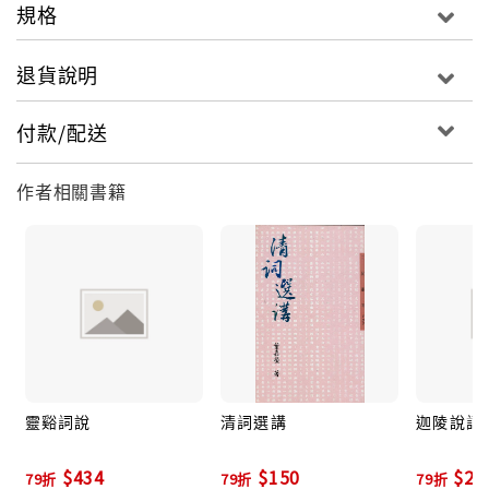
規格
退貨說明
付款/配送
作者相關書籍
靈谿詞說
清詞選講
迦陵說詞
$434
$150
$23
79折
79折
79折