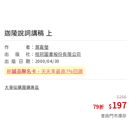
迦陵說詞講稿 上
作
者：
葉嘉瑩
出
版
社：
桂冠圖書股份有限公司
出
版
日
期：
2000/04/30
刷
誠品聯名卡
，天天享最高7%回饋
大量採購團購專區
250
197
79
查詢門市庫存