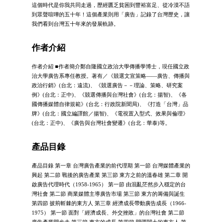
這個時代是你我共同走過，歷經匱乏貧困到豐裕富足、從冷漠不語
到眾聲喧嘩的五十年！這個產業則用「廣告」記錄了台灣歷史，讓
我們看到台灣五十年來的發展軌跡。
作者介紹
作者介紹 ■作者簡介鄭自隆國立政治大學傳播學博士，現任國立政
治大學廣告系專任教授。著有／《競選文宣策略——廣告、傳播與
政治行銷》(台北：遠流)、《競選廣告－－理論、策略、研究案
例》(台北：正中)、《競選傳播與台灣社會》(台北：揚智)、《各
國傳播媒體自律規範》(台北：行政院新聞局)、《打造「台灣」品
牌》(台北：國立編譯館／揚智)、《電視置入型式、效果與倫理》
(台北：正中)、《廣告與台灣社會變遷》(台北：華泰)等。
產品目錄
產品目錄 第一章 台灣廣告產業的前代理期 第一節 台灣媒體產業的
興起 第二節 戰後的廣告產業 第三節 東方之前的溫春雄 第二章 開
啟廣告代理時代（1958-1965） 第一節 由混亂茫然步入穩定的台
灣社會 第二節 商業媒體主導廣告市場 第三節 東方的籌備與誕生
第四節 披荊斬棘的東方人 第三章 經濟成長帶動廣告成長（1966-
1975） 第一節 面對「經濟成長、外交挫敗」的台灣社會 第二節