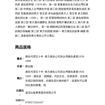
廣告產業開步走 第三節 東方的成長 第四節 開疆闢土的東方人 第
四章 廣告競爭期（1976-88） 第一節 逐漸展現生命力的台灣社會
第二節 外商進入台灣廣告市場 第三節 開放報禁與電視廣告成長 第
四節 意氣風發的東方 第五節 承先啟後的東方人 第五章 多元期的
廣告與社會（1989-） 第一節 眾聲喧嘩的時代 第二節 廣告經營的
改變 第三節 東方邁向國際化 第四節 奮戰不懈的東方人 第六章 進
入廣告的「數位時代」 第一節 網路神話與電視數位化 第二節 客戶
的期許與勉勵 第三節 東方的因應 附錄一 東方廣告的故事 綱要 附
錄二 溫春雄與東方廣告公司大事記
商品規格
廣告代理五十年: 東方廣告公司與台灣廣告產業1958-
書名 /
2008
作者 /
鄭自隆
廣告代理五十年: 東方廣告公司與台灣廣告產業1958-
2008：廣告是「易開罐」式的文化，容易使用，也容易
簡介 /
失卻記憶與熱情，但廣告是社會的鏡子，從廣告可以看
到社會的變遷。我
出版社
遠流出版事業股份有限公司
/
ISBN13
9789573264347
/